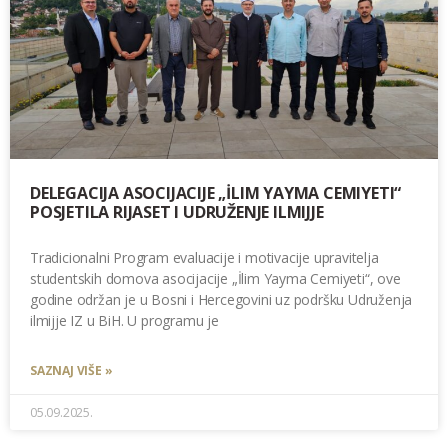
DELEGACIJA ASOCIJACIJE „İLIM YAYMA CEMIYETI“
POSJETILA RIJASET I UDRUŽENJE ILMIJJE
Tradicionalni Program evaluacije i motivacije upravitelja
studentskih domova asocijacije „İlim Yayma Cemiyeti“, ove
godine održan je u Bosni i Hercegovini uz podršku Udruženja
ilmijje IZ u BiH. U programu je
SAZNAJ VIŠE »
05.09.2025.