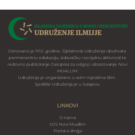
Osnovano je 1912. godine. Djelatnost Udruženja obuhvata
permanentnu edukaciju, izdavačku i socijalnu aktivnost te
redovno publiciranje časopisa za odgoj i obrazovanje
Novi
MUALLIM
.
Udruženje je organizirano u svim mjestima BiH.
Sjedište Udruženja je u Sarajevu.
LINKOVI
O nama
OJS Novi Muallim
Portal e-ilmijja