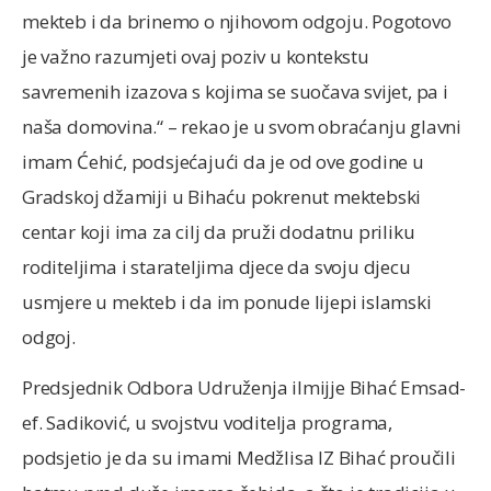
mekteb i da brinemo o njihovom odgoju. Pogotovo
je važno razumjeti ovaj poziv u kontekstu
savremenih izazova s kojima se suočava svijet, pa i
naša domovina.“ – rekao je u svom obraćanju glavni
imam Ćehić, podsjećajući da je od ove godine u
Gradskoj džamiji u Bihaću pokrenut mektebski
centar koji ima za cilj da pruži dodatnu priliku
roditeljima i starateljima djece da svoju djecu
usmjere u mekteb i da im ponude lijepi islamski
odgoj.
Predsjednik Odbora Udruženja ilmijje Bihać Emsad-
ef. Sadiković, u svojstvu voditelja programa,
podsjetio je da su imami Medžlisa IZ Bihać proučili