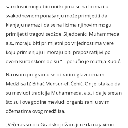
samilosni mogu biti oni kojima se na licima i u
svakodnevnom ponašanju može primijetiti da
klanjaju namaz i da se na licima njihovim mogu
primijetiti tragovi sedžde. Sljedbenici Muhammeda,
a.s., moraju biti primijetni po vrijednostima vjere
koju primjenjuju i moraju biti prepoznatljivi po
ovom Kur’anskom opisu.“ – poručio je muftija Kudić.
Na ovom programu se obratio i glavni imam
Medžlisa IZ Bihać Mensur-ef. Ćehić. On je istakao da
su mevludi tradicija Muhammeda, a.s., i da je sretan
što su i ove godine mevludi organizirani u svim
džematima ovog medžlisa.
„Večeras smo u Gradskoj džamiji ne da najavimo