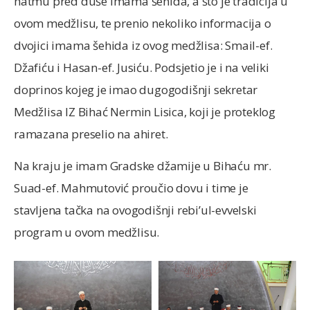
hatmu pred duše imama šehida, a što je tradicija u
ovom medžlisu, te prenio nekoliko informacija o
dvojici imama šehida iz ovog medžlisa: Smail-ef.
Džafiću i Hasan-ef. Jusiću. Podsjetio je i na veliki
doprinos kojeg je imao dugogodišnji sekretar
Medžlisa IZ Bihać Nermin Lisica, koji je proteklog
ramazana preselio na ahiret.
Na kraju je imam Gradske džamije u Bihaću mr.
Suad-ef. Mahmutović proučio dovu i time je
stavljena tačka na ovogodišnji rebi’ul-evvelski
program u ovom medžlisu.