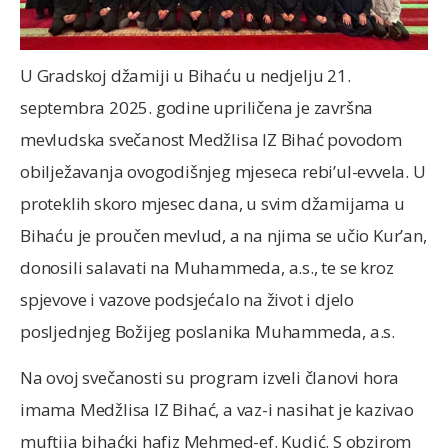
U Gradskoj džamiji u Bihaću u nedjelju 21.
septembra 2025. godine upriličena je završna
mevludska svečanost Medžlisa IZ Bihać povodom
obilježavanja ovogodišnjeg mjeseca rebi’ul-evvela. U
proteklih skoro mjesec dana, u svim džamijama u
Bihaću je proučen mevlud, a na njima se učio Kur’an,
donosili salavati na Muhammeda, a.s., te se kroz
spjevove i vazove podsjećalo na život i djelo
posljednjeg Božijeg poslanika Muhammeda, a.s.
Na ovoj svečanosti su program izveli članovi hora
imama Medžlisa IZ Bihać, a vaz-i nasihat je kazivao
muftija bihaćki hafiz Mehmed-ef. Kudić. S obzirom