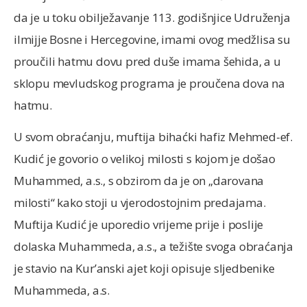
da je u toku obilježavanje 113. godišnjice Udruženja
ilmijje Bosne i Hercegovine, imami ovog medžlisa su
proučili hatmu dovu pred duše imama šehida, a u
sklopu mevludskog programa je proučena dova na
hatmu.
U svom obraćanju, muftija bihaćki hafiz Mehmed-ef.
Kudić je govorio o velikoj milosti s kojom je došao
Muhammed, a.s., s obzirom da je on „darovana
milosti“ kako stoji u vjerodostojnim predajama.
Muftija Kudić je uporedio vrijeme prije i poslije
dolaska Muhammeda, a.s., a težište svoga obraćanja
je stavio na Kur’anski ajet koji opisuje sljedbenike
Muhammeda, a.s.