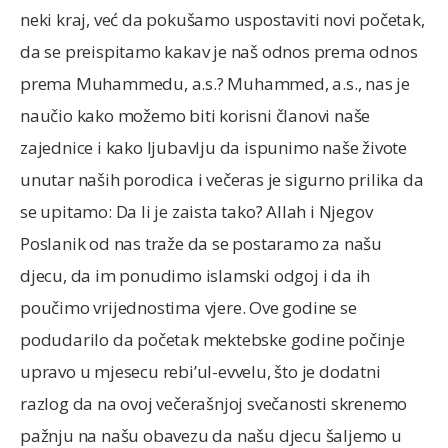
neki kraj, već da pokušamo uspostaviti novi početak,
da se preispitamo kakav je naš odnos prema odnos
prema Muhammedu, a.s.? Muhammed, a.s., nas je
naučio kako možemo biti korisni članovi naše
zajednice i kako ljubavlju da ispunimo naše živote
unutar naših porodica i večeras je sigurno prilika da
se upitamo: Da li je zaista tako? Allah i Njegov
Poslanik od nas traže da se postaramo za našu
djecu, da im ponudimo islamski odgoj i da ih
poučimo vrijednostima vjere. Ove godine se
podudarilo da početak mektebske godine počinje
upravo u mjesecu rebi’ul-evvelu, što je dodatni
razlog da na ovoj večerašnjoj svečanosti skrenemo
pažnju na našu obavezu da našu djecu šaljemo u