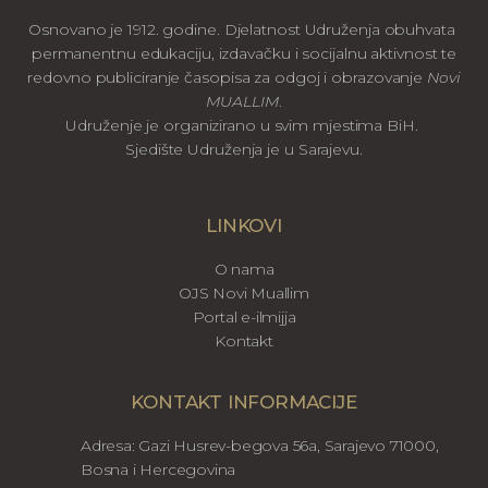
Osnovano je 1912. godine. Djelatnost Udruženja obuhvata
permanentnu edukaciju, izdavačku i socijalnu aktivnost te
redovno publiciranje časopisa za odgoj i obrazovanje
Novi
MUALLIM
.
Udruženje je organizirano u svim mjestima BiH.
Sjedište Udruženja je u Sarajevu.
LINKOVI
O nama
OJS Novi Muallim
Portal e-ilmijja
Kontakt
KONTAKT INFORMACIJE
Adresa: Gazi Husrev-begova 56a, Sarajevo 71000,
Bosna i Hercegovina