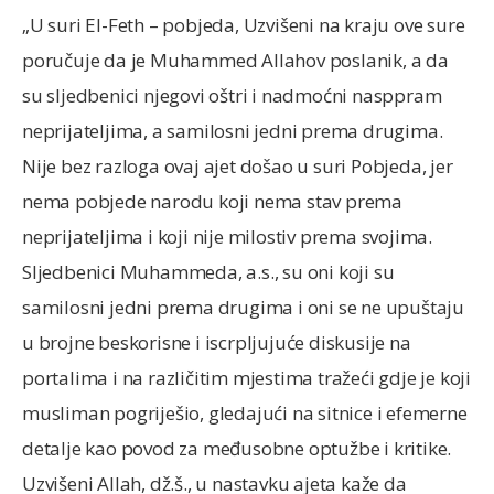
„U suri El-Feth – pobjeda, Uzvišeni na kraju ove sure
poručuje da je Muhammed Allahov poslanik, a da
su sljedbenici njegovi oštri i nadmoćni nasppram
neprijateljima, a samilosni jedni prema drugima.
Nije bez razloga ovaj ajet došao u suri Pobjeda, jer
nema pobjede narodu koji nema stav prema
neprijateljima i koji nije milostiv prema svojima.
Sljedbenici Muhammeda, a.s., su oni koji su
samilosni jedni prema drugima i oni se ne upuštaju
u brojne beskorisne i iscrpljujuće diskusije na
portalima i na različitim mjestima tražeći gdje je koji
musliman pogriješio, gledajući na sitnice i efemerne
detalje kao povod za međusobne optužbe i kritike.
Uzvišeni Allah, dž.š., u nastavku ajeta kaže da