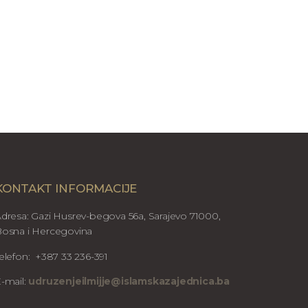
KONTAKT INFORMACIJE
dresa: Gazi Husrev-begova 56a, Sarajevo 71000,
osna i Hercegovina
elefon: +387 33 236-391
-mail:
udruzenjeilmijje@islamskazajednica.ba