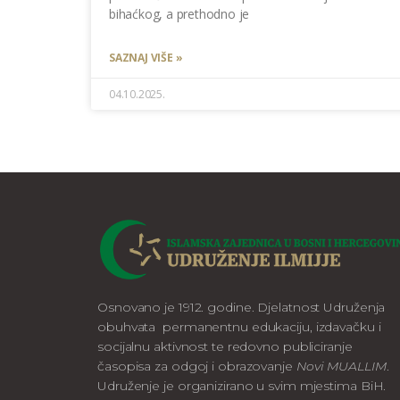
bihaćkog, a prethodno je
SAZNAJ VIŠE »
04.10.2025.
Osnovano je 1912. godine. Djelatnost Udruženja
obuhvata permanentnu edukaciju, izdavačku i
socijalnu aktivnost te redovno publiciranje
časopisa za odgoj i obrazovanje
Novi MUALLIM
.
Udruženje je organizirano u svim mjestima BiH.