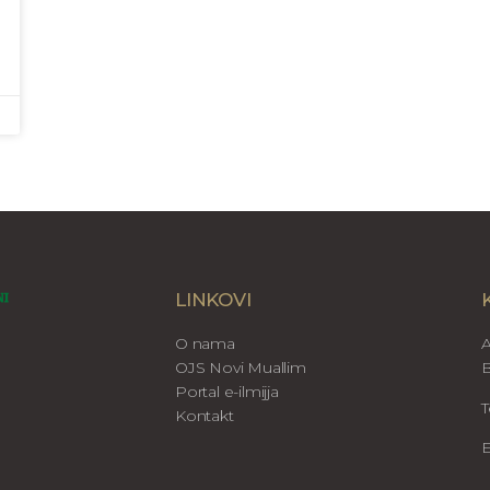
LINKOVI
O nama
A
OJS Novi Muallim
B
Portal e-ilmijja
T
Kontakt
E