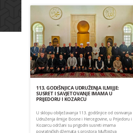
113. GODIŠNJICA UDRUŽENJA ILMIJJE:
SUSRET I SAVJETOVANJE IMAMA U
PRIJEDORU I KOZARCU
U sklopu obilježavanja 113. godišnjice od osnivanja
Udruženja ilmijje Bosne i Hercegovine, u Prijedoru i
Kozarcu održani su prigodni susreti imama
povratničkih džemata s prostora Muftijstva