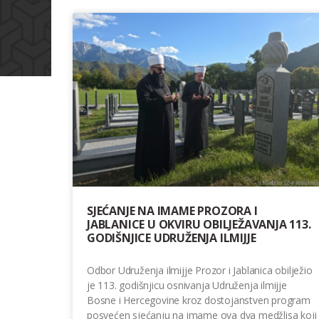
SJEĆANJE NA IMAME PROZORA I
JABLANICE U OKVIRU OBILJEŽAVANJA 113.
GODIŠNJICE UDRUŽENJA ILMIJJE
Odbor Udruženja ilmijje Prozor i Jablanica obilježio
je 113. godišnjicu osnivanja Udruženja ilmijje
Bosne i Hercegovine kroz dostojanstven program
posvećen sjećanju na imame ova dva medžlisa koji