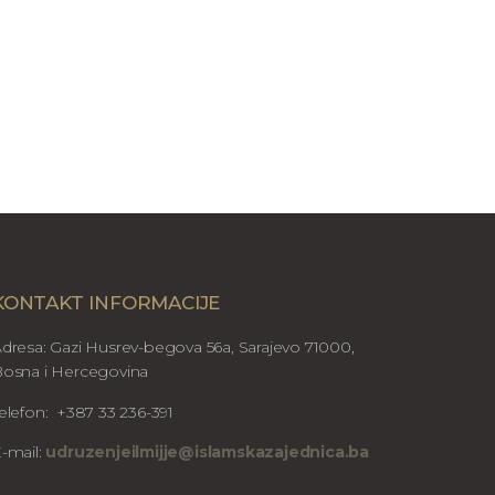
KONTAKT INFORMACIJE
dresa: Gazi Husrev-begova 56a, Sarajevo 71000,
osna i Hercegovina
elefon: +387 33 236-391
-mail:
udruzenjeilmijje@islamskazajednica.ba