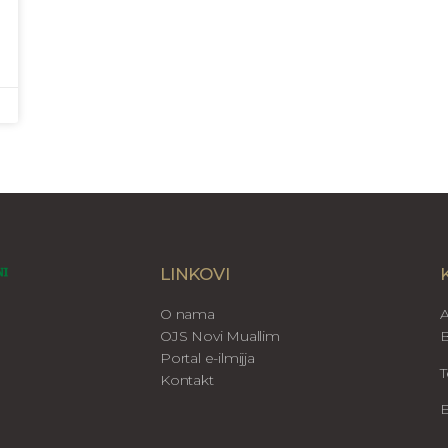
LINKOVI
O nama
A
OJS Novi Muallim
B
Portal e-ilmijja
T
Kontakt
E