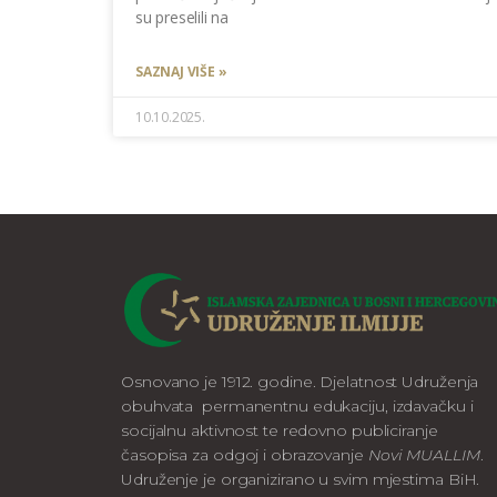
su preselili na
SAZNAJ VIŠE »
10.10.2025.
Osnovano je 1912. godine. Djelatnost Udruženja
obuhvata permanentnu edukaciju, izdavačku i
socijalnu aktivnost te redovno publiciranje
časopisa za odgoj i obrazovanje
Novi MUALLIM
.
Udruženje je organizirano u svim mjestima BiH.