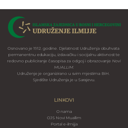
Osnovano je 1912. godine. Djelatnost Udruženja obuhvata
permanentnu edukaciju, izdavačku i socijalnu aktivnost te
redovno publiciranje časopisa za odgoj i obrazovanje
Novi
MUALLIM
.
Udruženje je organizirano u svim mjestima BiH.
Sjedište Udruženja je u Sarajevu.
LINKOVI
O nama
OJS Novi Muallim
Portal e-ilmijja