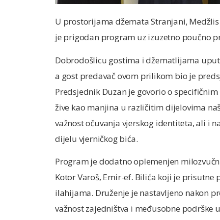
U prostorijama džemata Stranjani, Medžlis I
je prigodan program uz izuzetno poučno pre
Dobrodošlicu gostima i džematlijama uputi
a gost predavač ovom prilikom bio je predsj
Predsjednik Duzan je govorio o specifičnim
žive kao manjina u različitim dijelovima na
važnost očuvanja vjerskog identiteta, ali i
dijelu vjerničkog bića.
Program je dodatno oplemenjen milozvučn
Kotor Varoš, Emir-ef. Bilića koji je prisutn
ilahijama. Druženje je nastavljeno nakon p
važnost zajedništva i međusobne podrške u 