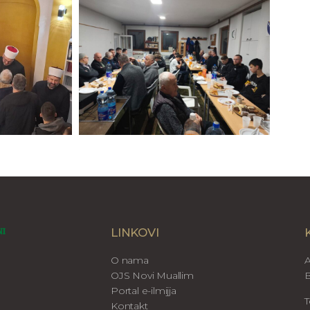
LINKOVI
O nama
A
OJS Novi Muallim
B
Portal e-ilmijja
T
Kontakt