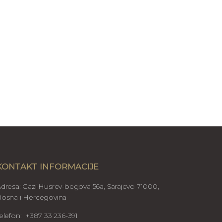
KONTAKT INFORMACIJE
dresa: Gazi Husrev-begova 56a, Sarajevo 71000,
osna i Hercegovina
elefon: +387 33 236-391