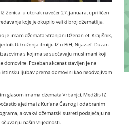
Z Zenica, u utorak navečer 27. januara, upriličen
davanje koje je okupilo veliki broj džematlija.
o je imam džemata Stranjani Dženan-ef. Krajišnik,
ednik Udruženja ilmijje IZ u BiH, Nijaz-ef. Duzan.
 izazovima s kojima se suočavaju muslimani koji
še domovine. Poseban akcenat stavljen je na
 na istinsku ljubav prema domovini kao neodvojivom
im glasom imama džemata Vrbanjci, Medžlis IZ
e počastio ajetima iz Kur'ana Časnog i odabranim
rograma, a ovakvi džematski susreti podsjećaju na
očuvanju naših vrijednosti.