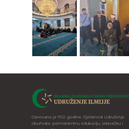
Osnovano je 1912. godine. Djelatnost Udruženja
obuhvata permanentnu edukaciju, izdavačku i