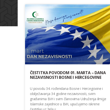
ČESTITKA POVODOM 01. MARTA – DANA
NEZAVISNOSTI BOSNE I HERCEGOVINE
U povodu 34. rođendana Bosne i Hercegovine i
obilježavanja 34 godine nezavisnosti, svim
građanima BiH i svim članovima Udruženja ilmijje
Islamske zajednice u BiH, upućujemo iskrene
čestitke uz želju i