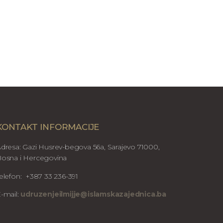
KONTAKT INFORMACIJE
dresa: Gazi Husrev-begova 56a, Sarajevo 71000,
osna i Hercegovina
elefon: +387 33 236-391
-mail:
udruzenjeilmijje@islamskazajednica.ba