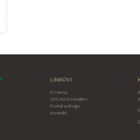
LINKOVI
O nama
A
OJS Novi Muallim
B
Portal e-ilmijja
T
Kontakt
E