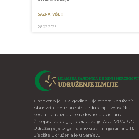
SAZNAJ VIŠE »
28.02.2026.
Osnovano je 1912. godine. Djelatnost Udruženja
obuhvata permanentnu edukaciju, izdavačku i
socijalnu aktivnost te redovno publiciranje
časopisa za odgoj i obrazovanje
Novi MUALLIM
.
Udruženje je organizirano u svim mjestima BiH.
Sjedište Udruženja je u Sarajevu.