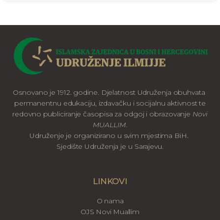
Osnovano je 1912. godine. Djelatnost Udruženja obuhvata
permanentnu edukaciju, izdavačku i socijalnu aktivnost te
redovno publiciranje časopisa za odgoj i obrazovanje
Novi
MUALLIM
.
Udruženje je organizirano u svim mjestima BiH.
Sjedište Udruženja je u Sarajevu.
LINKOVI
O nama
OJS Novi Muallim