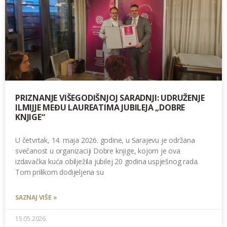
PRIZNANJE VIŠEGODIŠNJOJ SARADNJI: UDRUŽENJE
ILMIJJE MEĐU LAUREATIMA JUBILEJA „DOBRE
KNJIGE“
U četvrtak, 14. maja 2026. godine, u Sarajevu je održana
svečanost u organizaciji Dobre knjige, kojom je ova
izdavačka kuća obilježila jubilej 20 godina uspješnog rada.
Tom prilikom dodijeljena su
SAZNAJ VIŠE »
15.05.2026.