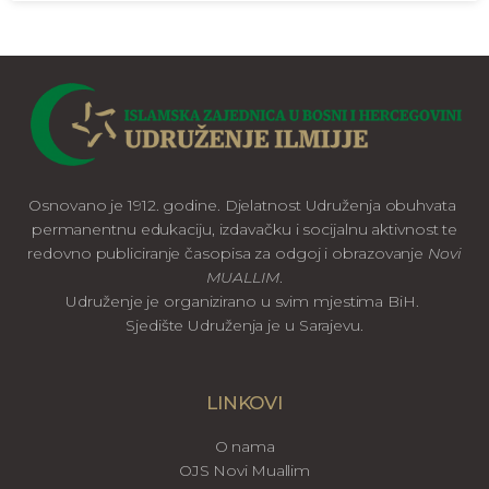
Osnovano je 1912. godine. Djelatnost Udruženja obuhvata
permanentnu edukaciju, izdavačku i socijalnu aktivnost te
redovno publiciranje časopisa za odgoj i obrazovanje
Novi
MUALLIM
.
Udruženje je organizirano u svim mjestima BiH.
Sjedište Udruženja je u Sarajevu.
LINKOVI
O nama
OJS Novi Muallim