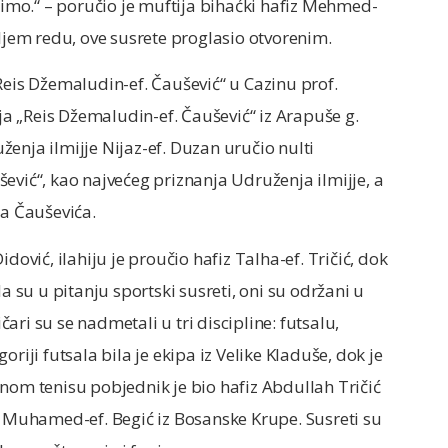
mo.“ – poručio je muftija bihaćki hafiz Mehmed-
oljem redu, ove susrete proglasio otvorenim.
Reis Džemaludin-ef. Čaušević“ u Cazinu prof.
 „Reis Džemaludin-ef. Čaušević“ iz Arapuše g.
enja ilmijje Nijaz-ef. Duzan uručio nulti
ević“, kao najvećeg priznanja Udruženja ilmijje, a
sa Čauševića.
dović, ilahiju je proučio hafiz Talha-ef. Tričić, dok
su u pitanju sportski susreti, oni su održani u
ri su se nadmetali u tri discipline: futsalu,
riji futsala bila je ekipa iz Velike Kladuše, dok je
nom tenisu pobjednik je bio hafiz Abdullah Tričić
o Muhamed-ef. Begić iz Bosanske Krupe. Susreti su