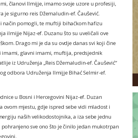
i, članovi Ilmijje, imamo svoje uzore u profesiji,
ora je sigurno reis Džemaludin-ef. Čaušević.
i način pomogli, te muftiji bihaćkom hafizu
ilmijje Nijaz-ef. Duzanu što su uveličali ove
škom. Drago mi je da su ovdje danas svi koji čine
i imami, glavni imami, muftija, predsjednik
tlije iz Udruženja „Reis Džemaludin-ef. Čaušević“
nog odbora Udruženja Ilmijje Bihać Selmir-ef.
dnice u Bosni i Hercegovini Nijaz-ef. Duzan
na ovom mjestu, gdje ispred sebe vidi mladost i
ergiju naših velikodostojnika, a iza sebe jednu
 pohranjeno sve ono što je činilo jedan mukotrpan
egovini.