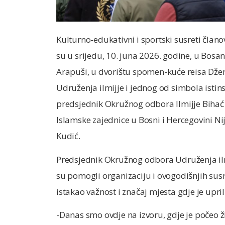
Kulturno-edukativni i sportski susreti član
su u srijedu, 10. juna 2026. godine, u Bosan
Arapuši, u dvorištu spomen-kuće reisa Dže
Udruženja ilmijje i jednog od simbola istin
predsjednik Okružnog odbora Ilmijje Bihać 
Islamske zajednice u Bosni i Hercegovini Ni
Kudić.
Predsjednik Okružnog odbora Udruženja ilmi
su pomogli organizaciju i ovogodišnjih susr
istakao važnost i značaj mjesta gdje je upri
-Danas smo ovdje na izvoru, gdje je počeo 