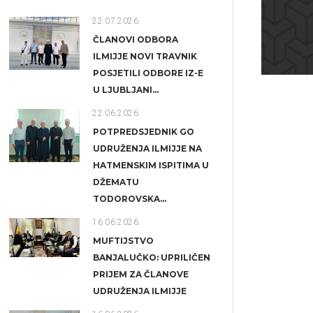
22.07.2026.
ČLANOVI ODBORA
ILMIJJE NOVI TRAVNIK
POSJETILI ODBORE IZ-E
U LJUBLJANI...
22.06.2026.
POTPREDSJEDNIK GO
UDRUŽENJA ILMIJJE NA
HATMENSKIM ISPITIMA U
DŽEMATU
TODOROVSKA...
16.06.2026.
MUFTIJSTVO
BANJALUČKO: UPRILIČEN
PRIJEM ZA ČLANOVE
UDRUŽENJA ILMIJJE