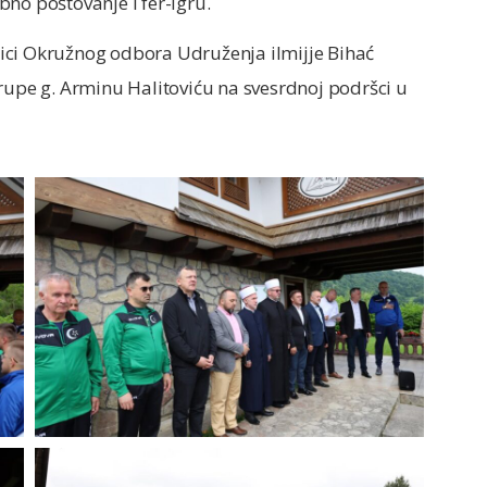
no poštovanje i fer-igru.
ici Okružnog odbora Udruženja ilmijje Bihać
rupe g. Arminu Halitoviću na svesrdnoj podršci u