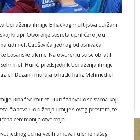
ova Udruženja ilmijje Bihaćkog muftijstva održani
skoj Krupi. Otvorenje susreta upriličeno je u
maludin-ef. Čauševića, jednog od osnivača
ske bosanske uleme. Na otvorenju su se obratili
Selmir-ef. Hurić, predsjednik Udruženja ilmijje
jaz-ef. Duzan i muftija bihaćki hafiz Mehmed-ef.
jje Bihać Selmir-ef. Hurić zahvalio se svima koji
eta članova Udruženja ilmijje s ovog prostora, te
ličena ceremonija otvorenja.
život jednog od najvećih umova i uleme našeg