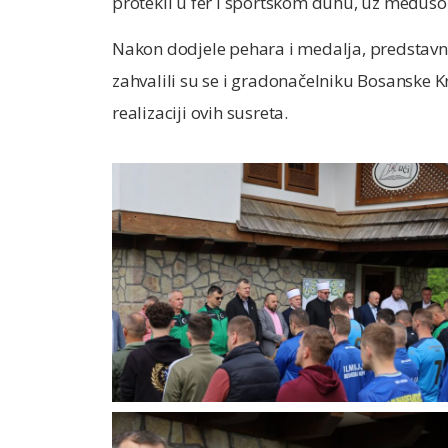
protekli u fer i sportskom duhu, uz međusob
Nakon dodjele pehara i medalja, predstavn
zahvalili su se i gradonačelniku Bosanske K
realizaciji ovih susreta.