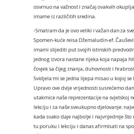
osvrnuo na važnost i značaj ovakvih okuplj
imame iz različitih sredina.
-Smatram da je ovo veliki i važan dan za s
Spomen-kuće reisa Džemaludin-ef. Čauševića
imami slijediti put svojih istinskih predvodn
jednog izvora nastane rijeka koja napaja hilj
čovjek sa čijeg znanja, duhovnosti i hrabrosti
Svidjela mi se jedna lijepa misao u kojoj se k
Upravo ove dvije vrijednosti susrećemo dan
utakmice naše reprezentacije na svjetskoj 
lekciju i za naše sveukupno djelovanje: najve
kada svako daje najbolje i najvrijednije št
tu poruku i lekciju i danas afirmisati na 