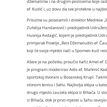
džematima i na drugim poslovima koje radi
ef. Kudić i, uz dovu da sve protekne u najb
Prisutne su poselamili i direktor Medrese „
Zuhdija Handanović i predsjednik Udruženja
Husnija Avdagić, kojem je predsjednik Udruž
primjerak Povelje „Reis Džemaludin-ef. Čauš
koji će svoje mjesto naći u Spomen-kući rei
Ašere je na početku proučio hafiz Amel-ef. Di
je program moderirao Adis-ef. Mahmić.Kada 
sportskoj dvorani u Bosanskoj Krupi. Takmiča
stonom tenisu i šahu. Najbolja ekipa u katego
drugo mjesto zauzela ekipa iz Bihaća. U sto
iz Bihaća, dok je prvo mjesto u šahu osvoji