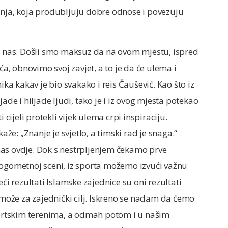
anja, koja produbljuju dobre odnose i povezuju
ve nas. Došli smo maksuz da na ovom mjestu, ispred
, obnovimo svoj zavjet, a to je da će ulema i
ika kakav je bio svakako i reis Čaušević. Kao što iz
ade i hiljade ljudi, tako je i iz ovog mjesta potekao
 cijeli protekli vijek ulema crpi inspiraciju.
aže: „Znanje je svjetlo, a timski rad je snaga.“
as ovdje. Dok s nestrpljenjem čekamo prve
nogometnoj sceni, iz sporta možemo izvući važnu
ći rezultati Islamske zajednice su oni rezultati
o može za zajednički cilj. Iskreno se nadam da ćemo
sportskim terenima, a odmah potom i u našim