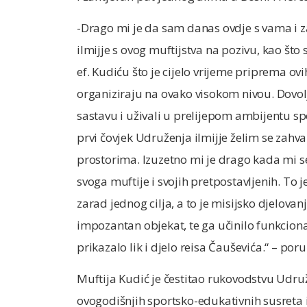
-Drago mi je da sam danas ovdje s vama i 
ilmijje s ovog muftijstva na pozivu, kao š
ef. Kudiću što je cijelo vrijeme priprema ov
organiziraju na ovako visokom nivou. Dovol
sastavu i uživali u prelijepom ambijentu 
prvi čovjek Udruženja ilmijje želim se zahv
prostorima. Izuzetno mi je drago kada mi
svoga muftije i svojih pretpostavljenih. To
zarad jednog cilja, a to je misijsko djelovan
impozantan objekat, te ga učinilo funkcion
prikazalo lik i djelo reisa Čauševića.“ – poru
Muftija Kudić je čestitao rukovodstvu Udruž
ovogodišnjih sportsko-edukativnih susreta 