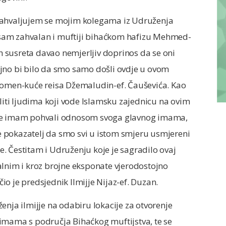
zahvaljujem se mojim kolegama iz Udruženja
to sam zahvalan i muftiji bihaćkom hafizu Mehmed-
ih susreta davao nemjerljiv doprinos da se oni
jno bi bilo da smo samo došli ovdje u ovom
spomen-kuće reisa Džemaludin-ef. Čauševića. Kao
aliti ljudima koji vode Islamsku zajednicu na ovim
 se imam pohvali odnosom svoga glavnog imama,
 je pokazatelj da smo svi u istom smjeru usmjereni
je. Čestitam i Udruženju koje je sagradilo ovaj
alnim i kroz brojne eksponate vjerodostojno
čio je predsjednik Ilmijje Nijaz-ef. Duzan.
enja ilmijje na odabiru lokacije za otvorenje
imama s područja Bihaćkog muftijstva, te se