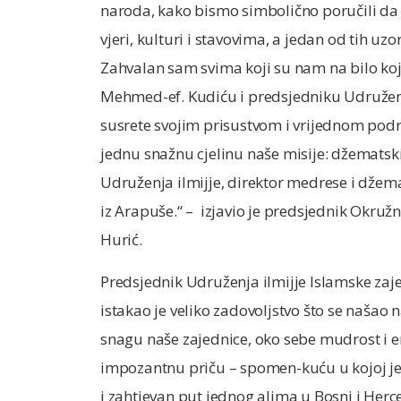
naroda, kako bismo simbolično poručili da m
vjeri, kulturi i stavovima, a jedan od tih uz
Zahvalan sam svima koji su nam na bilo koj
Mehmed-ef. Kudiću i predsjedniku Udruženja 
susrete svojim prisustvom i vrijednom podr
jednu snažnu cjelinu naše misije: džematsk
Udruženja ilmijje, direktor medrese i džema
iz Arapuše.“ – izjavio je predsjednik Okruž
Hurić.
Predsjednik Udruženja ilmijje Islamske zaje
istakao je veliko zadovoljstvo što se našao 
snagu naše zajednice, oko sebe mudrost i en
impozantnu priču – spomen-kuću u kojoj je
i zahtjevan put jednog alima u Bosni i Herc