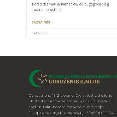
Pored džematlija Kamenice, od dugogodišnjeg
imama oprostili su
SAZNAJ VIŠE »
14.06.2026.
Osnovano je 1912. godine. Djelatnost Udruženja
obuhvata permanentnu edukaciju, izdavačku i
socijalnu aktivnost te redovno publiciranje
časopisa za odgoj i obrazovanje
Novi MUALLIM
.