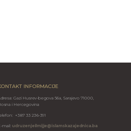
KONTAKT INFORMACIJE
dresa: Gazi Husrev-begova 56a, Sarajevo 71000,
osna i Hercegovina
elefon: +387 33 236-391
-mail:
udruzenjeilmijje@islamskazajednica.ba