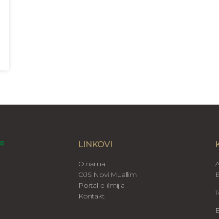
LINKOVI
O nama
A
OJS Novi Muallim
B
Portal e-ilmijja
T
Kontakt
E