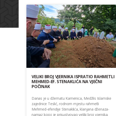
VELIKI BROJ VJERNIKA ISPRATIO RAHMETLI
MEHMED-EF. STENAKLIĆA NA VJEČNI
POČINAK
Danas je u džematu Kamenica, Medžlis Islamske
zajednice Teslić, rodnom mjestu rahmetli
Mehmed-efendije Stenaklića, klanjana dženaza-
namaz kojoj je prisustvovao veliki broj vjernika.