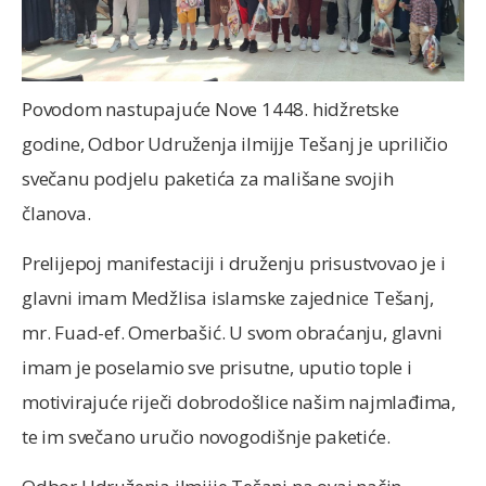
Povodom nastupajuće Nove 1448. hidžretske
godine, Odbor Udruženja ilmijje Tešanj je upriličio
svečanu podjelu paketića za mališane svojih
članova.
Prelijepoj manifestaciji i druženju prisustvovao je i
glavni imam Medžlisa islamske zajednice Tešanj,
mr. Fuad-ef. Omerbašić. U svom obraćanju, glavni
imam je poselamio sve prisutne, uputio tople i
motivirajuće riječi dobrodošlice našim najmlađima,
te im svečano uručio novogodišnje paketiće.