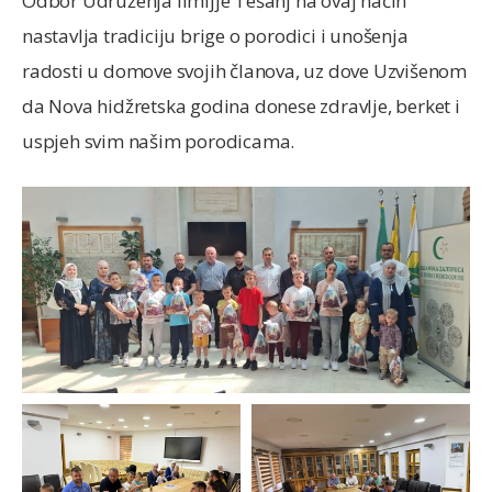
Odbor Udruženja ilmijje Tešanj na ovaj način
nastavlja tradiciju brige o porodici i unošenja
radosti u domove svojih članova, uz dove Uzvišenom
da Nova hidžretska godina donese zdravlje, berket i
uspjeh svim našim porodicama.