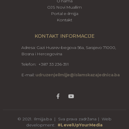
O nama
OJS Novi Muallim
Portal e-ilmijja
Kontakt
KONTAKT INFORMACIJE
Adresa: Gazi Husrev-begova 56a, Sarajevo 71000,
Bosna i Hercegovina
Telefon: +387 33 236-391
E-mail:
udruzenjeilmijje@islamskazajednica.ba
© 2021. Ilmijja.ba | Sva prava zadržana | Web
development:
#LevelUpYourMedia