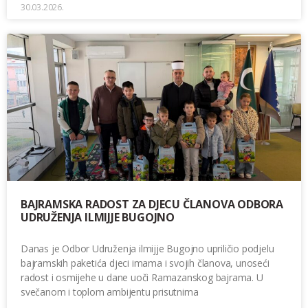
30.03.2026.
BAJRAMSKA RADOST ZA DJECU ČLANOVA ODBORA
UDRUŽENJA ILMIJJE BUGOJNO
Danas je Odbor Udruženja ilmijje Bugojno upriličio podjelu
bajramskih paketića djeci imama i svojih članova, unoseći
radost i osmijehe u dane uoči Ramazanskog bajrama. U
svečanom i toplom ambijentu prisutnima