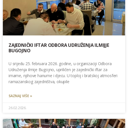
ZAJEDNIČKI IFTAR ODBORA UDRUŽENJA ILMIJJE
BUGOJNO
U srijedu 25. februara 2026. godine, u organizaciji Odbora
Udruženja ilmije Bugojno, upriličen je zajednički iftar za
imame, njihove hanume i djecu. U toploj i bratskoj atmosferi
ramazanskog zajedništva, okupile
SAZNAJ VIŠE »
26.02.2026.