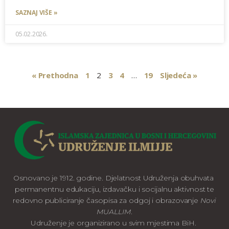
SAZNAJ VIŠE »
05.02.2026.
« Prethodna
1
2
3
4
…
19
Sljedeća »
Osnovano je 1912. godine. Djelatnost Udruženja obuhvata
permanentnu edukaciju, izdavačku i socijalnu aktivnost te
redovno publiciranje časopisa za odgoj i obrazovanje
Novi
MUALLIM
.
Udruženje je organizirano u svim mjestima BiH.