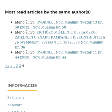
Most read articles by the same author(s)
Meho Šljivo,
UVODNIK
,
Novi Muallim: Svezak 13 Br.
50 (2012): Novi Muallim br. 50
Meho Šljivo,
KRITIČKO MIŠLJENJE U ISLAMSKOJ
ZAJEDNICI U ZNAKU KAMPANJE I DISKONTINUITETA
,
Novi Muallim: Svezak 9 Br. 36 (2008): Novi Muallim
br. 36
Meho Šljivo,
UVODNIK
,
Novi Muallim: Svezak 11 Br.
44 (2010): Novi Muallim br. 44
<<
<
1
2
3
4
INFORMACIJE
Za čitatelje
Za autore