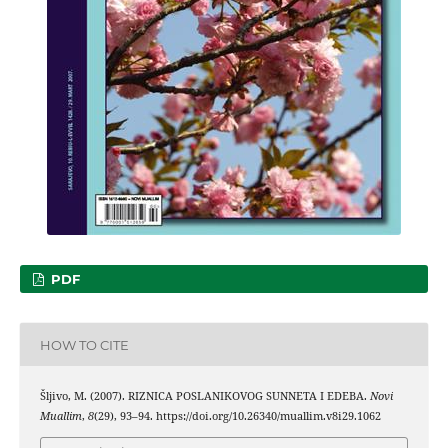
PDF
HOW TO CITE
Šljivo, M. (2007). RIZNICA POSLANIKOVOG SUNNETA I EDEBA.
Novi
Muallim
,
8
(29), 93–94. https://doi.org/10.26340/muallim.v8i29.1062