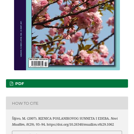
PDF
HOW TO CITE
Šljivo, M. (2007). RIZNICA POSLANIKOVOG SUNNETA I EDEBA.
Novi
Muallim
,
8
(29), 93–94. https://doi.org/10.26340/muallim.v8i29.1062