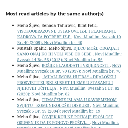
Most read articles by the same author(s)
Meho Šljivo, Senada Tahirović, Rifat Fetić,
VISOKOOBRAZOVNE USTANOVE IZ-E I PLANIRANJE
KADROVA ZA POTREBE IZ-E
,
Novi Muallim: Svezak 10
Br. 40 (2009): Novi Muallim br. 40
Mustafa Spahić, Meho Šljivo,
DJECU MOŽE ODGAJATI
SAMO ONAJ KO IH VOLI VIŠE OD SEBE
,
Novi Muallim:
Svezak 14 Br. 56 (2013): Novi Muallim br. 56
Meho Šljivo,
BOŽIJE BLAGODATI I VRIJEDNOSTI
,
Novi
Muallim: Svezak 18 Br. 70 (2017): Novi Muallim br. 70
Meho Šljivo,
,,MUALLIMOVA HUTBA“ – DIJALOŠKI I
PROSVJETITELJSKI SUSRET ULEME U STASANJU I
NJIHOVIH UČITELJA
,
Novi Muallim: Svezak 21 Br. 82
(2020): Novi Muallim br. 82
Meho Šljivo,
TUMAČENJE ISLAMA U SAVREMENOM
SVIJETU - KOMUNIKOLOŠKI DISKURS
,
Novi Muallim:
Svezak 5 Br. 19 (2004): Novi Muallim br. 19
Meho Šljivo,
ČOVJEK KOJI NE POZNAJE PROŠLOST
OSUĐEN JE DA JE PONOVO PROŽIVI...
,
Novi Muallim: