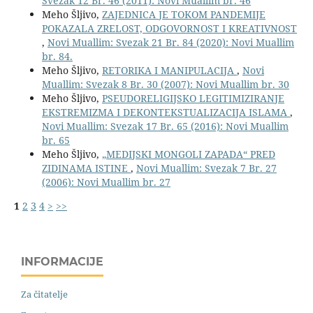
Svezak 12 Br. 46 (2011): Novi Muallim br. 46
Meho Šljivo,
ZAJEDNICA JE TOKOM PANDEMIJE
POKAZALA ZRELOST, ODGOVORNOST I KREATIVNOST
,
Novi Muallim: Svezak 21 Br. 84 (2020): Novi Muallim
br. 84.
Meho Šljivo,
RETORIKA I MANIPULACIJA
,
Novi
Muallim: Svezak 8 Br. 30 (2007): Novi Muallim br. 30
Meho Šljivo,
PSEUDORELIGIJSKO LEGITIMIZIRANJE
EKSTREMIZMA I DEKONTEKSTUALIZACIJA ISLAMA
,
Novi Muallim: Svezak 17 Br. 65 (2016): Novi Muallim
br. 65
Meho Šljivo,
„MEDIJSKI MONGOLI ZAPADA“ PRED
ZIDINAMA ISTINE
,
Novi Muallim: Svezak 7 Br. 27
(2006): Novi Muallim br. 27
1
2
3
4
>
>>
INFORMACIJE
Za čitatelje