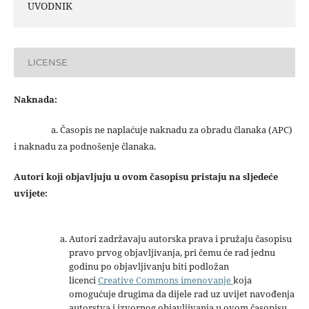
UVODNIK
LICENSE
Naknada:
a. Časopis ne naplaćuje naknadu za obradu članaka (APC)
i naknadu za podnošenje članaka.
Autori koji objavljuju u ovom časopisu pristaju na sljedeće
uvijete:
Autori zadržavaju autorska prava i pružaju časopisu
pravo prvog objavljivanja, pri čemu će rad jednu
godinu po objavljivanju biti podložan
licenci
Creative Commons imenovanje
koja
omogućuje drugima da dijele rad uz uvijet navođenja
autorstva i izvornog objavljivanja u ovom časopisu.