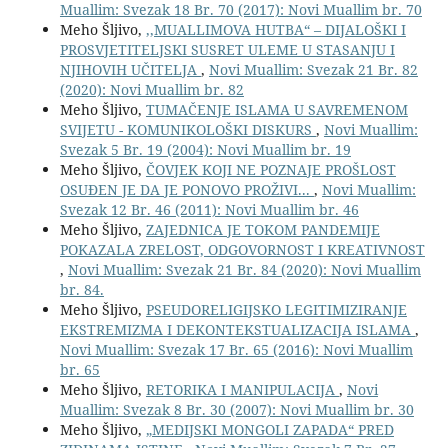
Muallim: Svezak 18 Br. 70 (2017): Novi Muallim br. 70
Meho Šljivo,
,,MUALLIMOVA HUTBA“ – DIJALOŠKI I
PROSVJETITELJSKI SUSRET ULEME U STASANJU I
NJIHOVIH UČITELJA
,
Novi Muallim: Svezak 21 Br. 82
(2020): Novi Muallim br. 82
Meho Šljivo,
TUMAČENJE ISLAMA U SAVREMENOM
SVIJETU - KOMUNIKOLOŠKI DISKURS
,
Novi Muallim:
Svezak 5 Br. 19 (2004): Novi Muallim br. 19
Meho Šljivo,
ČOVJEK KOJI NE POZNAJE PROŠLOST
OSUĐEN JE DA JE PONOVO PROŽIVI...
,
Novi Muallim:
Svezak 12 Br. 46 (2011): Novi Muallim br. 46
Meho Šljivo,
ZAJEDNICA JE TOKOM PANDEMIJE
POKAZALA ZRELOST, ODGOVORNOST I KREATIVNOST
,
Novi Muallim: Svezak 21 Br. 84 (2020): Novi Muallim
br. 84.
Meho Šljivo,
PSEUDORELIGIJSKO LEGITIMIZIRANJE
EKSTREMIZMA I DEKONTEKSTUALIZACIJA ISLAMA
,
Novi Muallim: Svezak 17 Br. 65 (2016): Novi Muallim
br. 65
Meho Šljivo,
RETORIKA I MANIPULACIJA
,
Novi
Muallim: Svezak 8 Br. 30 (2007): Novi Muallim br. 30
Meho Šljivo,
„MEDIJSKI MONGOLI ZAPADA“ PRED