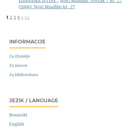
ZIDINAMA ISTINE
,
Novi Muallim: Svezak 7 Br. 27
(2006): Novi Muallim br. 27
1
2
3
4
>
>>
INFORMACIJE
Za čitatelje
Za autore
Za bibliotekare
JEZIK / LANGUAGE
Bosanski
English