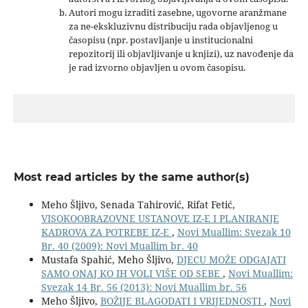
Autori mogu izraditi zasebne, ugovorne aranžmane
za ne-ekskluzivnu distribuciju rada objavljenog u
časopisu (npr. postavljanje u institucionalni
repozitorij ili objavljivanje u knjizi), uz navođenje da
je rad izvorno objavljen u ovom časopisu.
Most read articles by the same author(s)
Meho Šljivo, Senada Tahirović, Rifat Fetić,
VISOKOOBRAZOVNE USTANOVE IZ-E I PLANIRANJE
KADROVA ZA POTREBE IZ-E
,
Novi Muallim: Svezak 10
Br. 40 (2009): Novi Muallim br. 40
Mustafa Spahić, Meho Šljivo,
DJECU MOŽE ODGAJATI
SAMO ONAJ KO IH VOLI VIŠE OD SEBE
,
Novi Muallim:
Svezak 14 Br. 56 (2013): Novi Muallim br. 56
Meho Šljivo,
BOŽIJE BLAGODATI I VRIJEDNOSTI
,
Novi