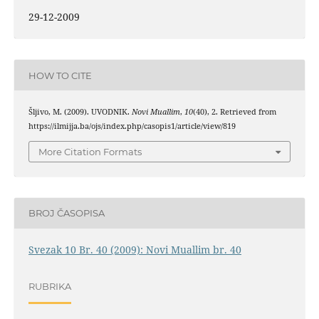
29-12-2009
HOW TO CITE
Šljivo, M. (2009). UVODNIK.
Novi Muallim
,
10
(40), 2. Retrieved from
https://ilmijja.ba/ojs/index.php/casopis1/article/view/819
More Citation Formats
BROJ ČASOPISA
Svezak 10 Br. 40 (2009): Novi Muallim br. 40
RUBRIKA