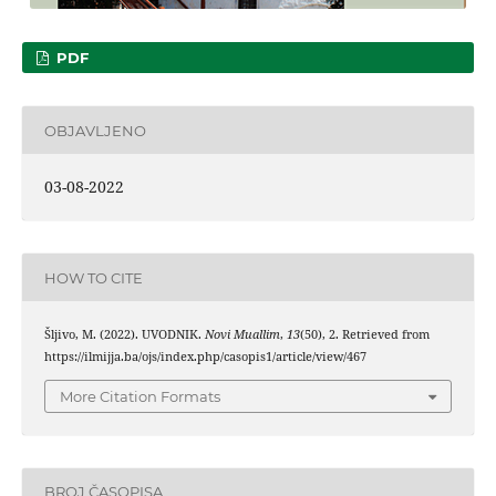
PDF
OBJAVLJENO
03-08-2022
HOW TO CITE
Šljivo, M. (2022). UVODNIK.
Novi Muallim
,
13
(50), 2. Retrieved from
https://ilmijja.ba/ojs/index.php/casopis1/article/view/467
More Citation Formats
BROJ ČASOPISA