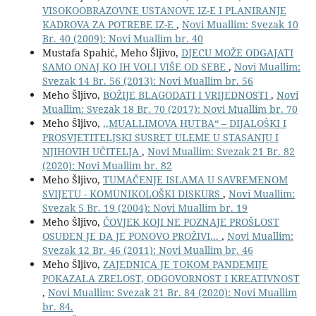
VISOKOOBRAZOVNE USTANOVE IZ-E I PLANIRANJE
KADROVA ZA POTREBE IZ-E
,
Novi Muallim: Svezak 10
Br. 40 (2009): Novi Muallim br. 40
Mustafa Spahić, Meho Šljivo,
DJECU MOŽE ODGAJATI
SAMO ONAJ KO IH VOLI VIŠE OD SEBE
,
Novi Muallim:
Svezak 14 Br. 56 (2013): Novi Muallim br. 56
Meho Šljivo,
BOŽIJE BLAGODATI I VRIJEDNOSTI
,
Novi
Muallim: Svezak 18 Br. 70 (2017): Novi Muallim br. 70
Meho Šljivo,
,,MUALLIMOVA HUTBA“ – DIJALOŠKI I
PROSVJETITELJSKI SUSRET ULEME U STASANJU I
NJIHOVIH UČITELJA
,
Novi Muallim: Svezak 21 Br. 82
(2020): Novi Muallim br. 82
Meho Šljivo,
TUMAČENJE ISLAMA U SAVREMENOM
SVIJETU - KOMUNIKOLOŠKI DISKURS
,
Novi Muallim:
Svezak 5 Br. 19 (2004): Novi Muallim br. 19
Meho Šljivo,
ČOVJEK KOJI NE POZNAJE PROŠLOST
OSUĐEN JE DA JE PONOVO PROŽIVI...
,
Novi Muallim:
Svezak 12 Br. 46 (2011): Novi Muallim br. 46
Meho Šljivo,
ZAJEDNICA JE TOKOM PANDEMIJE
POKAZALA ZRELOST, ODGOVORNOST I KREATIVNOST
,
Novi Muallim: Svezak 21 Br. 84 (2020): Novi Muallim
br. 84.