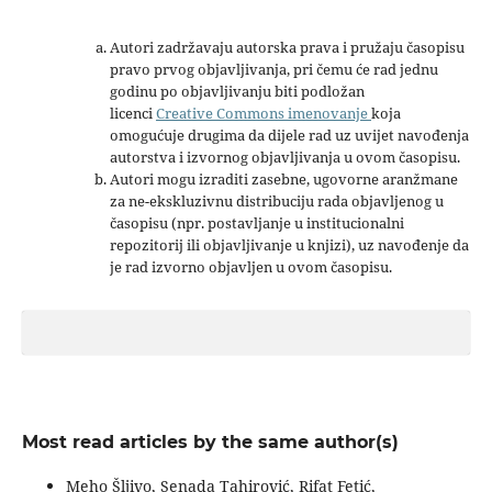
Autori zadržavaju autorska prava i pružaju časopisu
pravo prvog objavljivanja, pri čemu će rad jednu
godinu po objavljivanju biti podložan
licenci
Creative Commons imenovanje
koja
omogućuje drugima da dijele rad uz uvijet navođenja
autorstva i izvornog objavljivanja u ovom časopisu.
Autori mogu izraditi zasebne, ugovorne aranžmane
za ne-ekskluzivnu distribuciju rada objavljenog u
časopisu (npr. postavljanje u institucionalni
repozitorij ili objavljivanje u knjizi), uz navođenje da
je rad izvorno objavljen u ovom časopisu.
Most read articles by the same author(s)
Meho Šljivo, Senada Tahirović, Rifat Fetić,