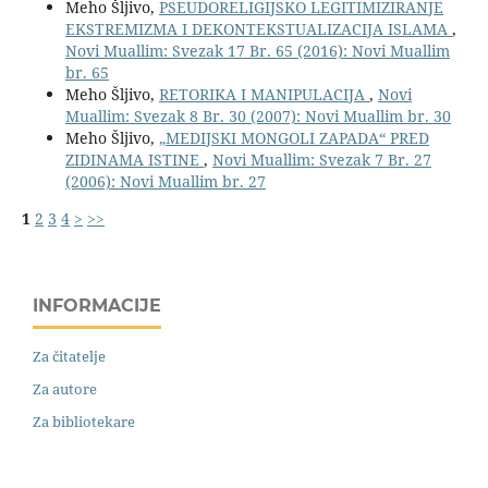
Meho Šljivo,
PSEUDORELIGIJSKO LEGITIMIZIRANJE
EKSTREMIZMA I DEKONTEKSTUALIZACIJA ISLAMA
,
Novi Muallim: Svezak 17 Br. 65 (2016): Novi Muallim
br. 65
Meho Šljivo,
RETORIKA I MANIPULACIJA
,
Novi
Muallim: Svezak 8 Br. 30 (2007): Novi Muallim br. 30
Meho Šljivo,
„MEDIJSKI MONGOLI ZAPADA“ PRED
ZIDINAMA ISTINE
,
Novi Muallim: Svezak 7 Br. 27
(2006): Novi Muallim br. 27
1
2
3
4
>
>>
INFORMACIJE
Za čitatelje
Za autore
Za bibliotekare