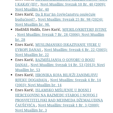
I KAKAV (II)?
,
Novi Muallim: Svezak 10 Br. 40 (2009):
Novi Muallim br. 40
Enes Karić,
Da li Kur’ān čovječanstvu osujećuje
budućnost?
,
Novi Muallim: Svezak 25 Br. 98 (2024):
Novi Muallim br. 98.
Hadždži Halifa, Enes Karić,
MJERILO/KRITERIJ ISTINE
,
Novi Muallim: Svezak 7 Br. 28 (2006): Novi Muallim
br. 28
Enes Karić,
MUSLIMANSKO ISKAZIVANJE VJERE U
EVROPI DANAS
,
Novi Muallim: Svezak 6 Br. 22 (2005):
Novi Muallim br. 22
Enes Karić,
RAZMIŠLJANJA O GOVORU O BOGU
DANAS
,
Novi Muallim: Svezak 14 Br. 53 (2013): Novi
Muallim br. 53
Enes Karić,
HRONIKA KOJA BILJEŽI ZANIMLJIVU
RIJEKU DOGAĐAJA
,
Novi Muallim: Svezak 4 Br. 14
(2003): Novi Muallim br. 14
Enes Karić,
ISLAMSKO MIŠLJENJE U BOSNI I
HERCEGOVINI NA RAZMEÐU STAROG I NOVOG I
PROSVJETITELJSKI RAD MEHMEDA DŽEMALUDINA
ČAUŠEVIĆA
,
Novi Muallim: Svezak 1 Br. 3 (2000):
Novi Muallim br. 3