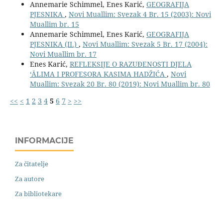
Annemarie Schimmel, Enes Karić,
GEOGRAFIJA
PJESNIKA
,
Novi Muallim: Svezak 4 Br. 15 (2003): Novi
Muallim br. 15
Annemarie Schimmel, Enes Karić,
GEOGRAFIJA
PJESNIKA (II.)
,
Novi Muallim: Svezak 5 Br. 17 (2004):
Novi Muallim br. 17
Enes Karić,
REFLEKSIJE O RAZUĐENOSTI DJELA
‘ĀLIMA I PROFESORA KASIMA HADŽIĆA
,
Novi
Muallim: Svezak 20 Br. 80 (2019): Novi Muallim br. 80
<<
<
1
2
3
4
5
6
7
>
>>
INFORMACIJE
Za čitatelje
Za autore
Za bibliotekare