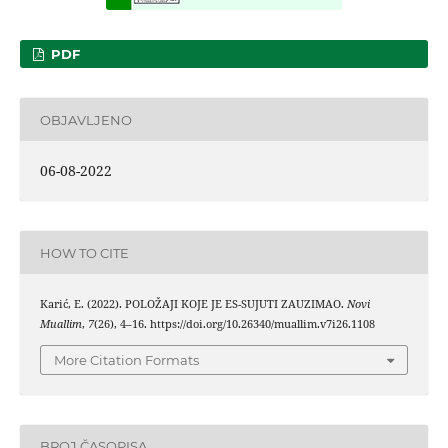
PDF
OBJAVLJENO
06-08-2022
HOW TO CITE
Karić, E. (2022). POLOŽAJI KOJE JE ES-SUJUTI ZAUZIMAO.
Novi
Muallim
,
7
(26), 4–16. https://doi.org/10.26340/muallim.v7i26.1108
More Citation Formats
BROJ ČASOPISA