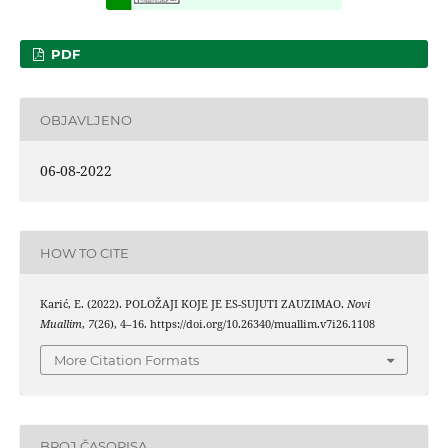
PDF
OBJAVLJENO
06-08-2022
HOW TO CITE
Karić, E. (2022). POLOŽAJI KOJE JE ES-SUJUTI ZAUZIMAO.
Novi
Muallim
,
7
(26), 4–16. https://doi.org/10.26340/muallim.v7i26.1108
More Citation Formats
BROJ ČASOPISA