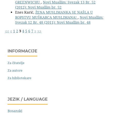
GREENWICHU
,
Novi Muallim: Svezak 13 Br. 52
(2012): Novi Muallim br. 52
Enes Karić,
ŽENA MUSLIMANKA SE NAŠLA U
ROPSTVU MUŠKARCA MUSLIMANA!
,
Novi Muallim:
Svezak 12 Br. 48 (2011): Novi Muallim br. 48
<<
<
1
2
3
4
5
6
7
>
>>
INFORMACIJE
Za čitatelje
Za autore
Za bibliotekare
JEZIK / LANGUAGE
Bosanski