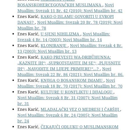
BOSANSKOHERCEGOVAČKIH MUSLIMANA
,
Novi
Muallim: Svezak 11 Br. 42 (2010): Novi Muallim br. 42
Enes Karić,
KAKO O ISLAMU GOVORITI U EVROPI
DANAS?
,
Novi Muallim: Svezak 20 Br. 78 (2019): Novi
Muallim br. 78
Enes Karić,
U SJENI NIHILIZMA
,
Novi Muallim:
Svezak 4 Br. 14 (2003): Novi Muallim br. 14
Enes Karić,
KLONIRANJE
,
Novi Muallim: Svezak 4 Br.
13 (2003): Novi Muallim br. 13
Enes Karić,
KAKO PREVESTI WA-ḌRIBȖHUNNA:
„KAZNITE IH“; „SUPROTSTAVITE IM SE“; „PLJUSNITE
IH“; „NAVODITE IM LIJEPE PRIMJERE!“...?
,
Novi
Muallim: Svezak 22 Br. 86 (2021): Novi Muallim br. 86.
Enes Karić,
KNJIGA O BOSANSKOM IMAMU
,
Novi
Muallim: Svezak 18 Br. 70 (2017): Novi Muallim br. 70
Enes Karić,
KULTURE U KONFLIKTU I DIJALOGU
,
Novi Muallim: Svezak 8 Br. 31 (2007): Novi Muallim
br. 31
Enes Karić,
MLADALAČKI VEZ O MEDRESI I ČARŠIJI
,
Novi Muallim: Svezak 6 Br. 24 (2005): Novi Muallim
br. 24
Enes Karić,
ČEKAJUĆI ODLUKU O MUSLIMANSKOM