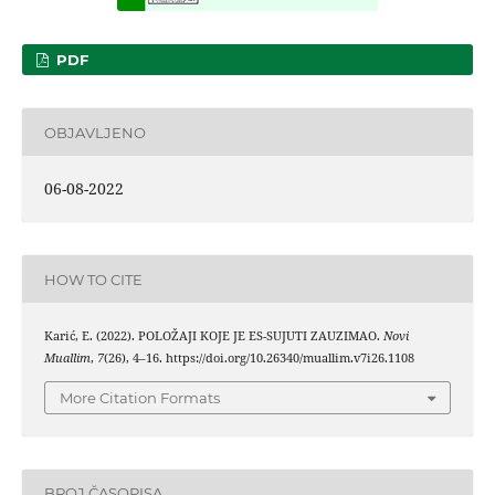
PDF
OBJAVLJENO
06-08-2022
HOW TO CITE
Karić, E. (2022). POLOŽAJI KOJE JE ES-SUJUTI ZAUZIMAO.
Novi
Muallim
,
7
(26), 4–16. https://doi.org/10.26340/muallim.v7i26.1108
More Citation Formats
BROJ ČASOPISA