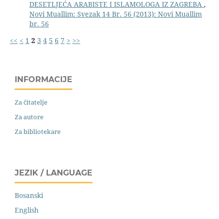
DESETLJEĆA ARABISTE I ISLAMOLOGA IZ ZAGREBA
,
Novi Muallim: Svezak 14 Br. 56 (2013): Novi Muallim
br. 56
<<
<
1
2
3
4
5
6
7
>
>>
INFORMACIJE
Za čitatelje
Za autore
Za bibliotekare
JEZIK / LANGUAGE
Bosanski
English