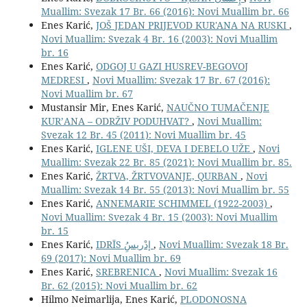
Muallim: Svezak 17 Br. 66 (2016): Novi Muallim br. 66
Enes Karić,
JOŠ JEDAN PRIJEVOD KUR'ANA NA RUSKI
,
Novi Muallim: Svezak 4 Br. 16 (2003): Novi Muallim
br. 16
Enes Karić,
ODGOJ U GAZI HUSREV-BEGOVOJ
MEDRESI
,
Novi Muallim: Svezak 17 Br. 67 (2016):
Novi Muallim br. 67
Mustansir Mir, Enes Karić,
NAUČNO TUMAČENJE
KUR’ANA – ODRŽIV PODUHVAT?
,
Novi Muallim:
Svezak 12 Br. 45 (2011): Novi Muallim br. 45
Enes Karić,
IGLENE UŠI, DEVA I DEBELO UŽE
,
Novi
Muallim: Svezak 22 Br. 85 (2021): Novi Muallim br. 85.
Enes Karić,
ŽRTVA, ŽRTVOVANJE, QURBAN
,
Novi
Muallim: Svezak 14 Br. 55 (2013): Novi Muallim br. 55
Enes Karić,
ANNEMARIE SCHIMMEL (1922-2003)
,
Novi Muallim: Svezak 4 Br. 15 (2003): Novi Muallim
br. 15
Enes Karić,
IDRĪS إدْريسُِ
,
Novi Muallim: Svezak 18 Br.
69 (2017): Novi Muallim br. 69
Enes Karić,
SREBRENICA
,
Novi Muallim: Svezak 16
Br. 62 (2015): Novi Muallim br. 62
Hilmo Neimarlija, Enes Karić,
PLODONOSNA