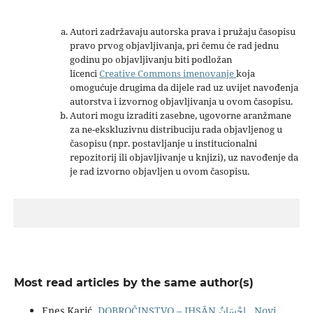
Autori zadržavaju autorska prava i pružaju časopisu
pravo prvog objavljivanja, pri čemu će rad jednu
godinu po objavljivanju biti podložan
licenci
Creative Commons imenovanje
koja
omogućuje drugima da dijele rad uz uvijet navođenja
autorstva i izvornog objavljivanja u ovom časopisu.
Autori mogu izraditi zasebne, ugovorne aranžmane
za ne-ekskluzivnu distribuciju rada objavljenog u
časopisu (npr. postavljanje u institucionalni
repozitorij ili objavljivanje u knjizi), uz navođenje da
je rad izvorno objavljen u ovom časopisu.
Most read articles by the same author(s)
Enes Karić,
DOBROČINSTVO – IḤSĀN إِحْسَانٌ
,
Novi