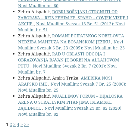
Novi Muallim br. 60
Zehra Alispahić,
DOBRI BOŠNJANI OTRGNUTI OD
ZABORAVA – REIS FEHIM EF. SPAHO – COVJEK VIZIJE I
AKCIJE
,
Novi Muallim: Svezak 13 Br. 51 (2012): Novi
Muallim br. 51
Zehra Alispahić,
ROMANI EGIPATSKOG NOBELOVCA
NEDŽIBA MAHFUZA NA BOSANSKOM JEZIKU
,
Novi
Muallim: Svezak 6 Br. 23 (2005): Novi Muallim br. 23
Zehra Alispahić,
RAD U OBLASTI ODGOJA I
OBRAZOVANJA RAVAN JE BORBI NA ALLAHOVOM
PUTU
,
Novi Muallim: Svezak 2 Br. 7 (2001): Novi
Muallim br. 7
Zehra Alispahić, Amira Trnka,
AMERIKA NOSI
ARAPSKO IME
,
Novi Muallim: Svezak 7 Br. 25 (2006):
Novi Muallim br. 25
Zehra Alispahić,
MUALLIMOV FORUM – DIJALOŠKA
ARENA O STRATEŠKIM PITANJIMA ISLAMSKE
ZAJEDNICE
,
Novi Muallim: Svezak 21 Br. 82 (2020):
Novi Muallim br. 82
1
2
3
4
>
>>