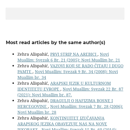
Most read articles by the same author(s)
Zehra Alispahić,
PRVI STRIP NA AREBICI
,
Novi
Muallim: Svezak 6 Br. 21 (2005): Novi Muallim br. 21
Zehra Alispahić,
VAZOVI KOJI SE RADO ČITAJU I DUGO
PAMTE
,
Novi Muallim: Svezak 9 Br. 34 (2008): Novi
Muallim br. 34
Zehra Alispahić,
ARAPSKI JEZIK U KULTURNOM
IDENTITETU EVROPE
,
Novi Muallim: Svezak 22 Br. 87
(2021): Novi Muallim br. 87.
Zehra Alispahić,
DRAGULJI O HAFIZIMA BOSNE I
HERCEGOVINE
,
Novi Muallim: Svezak 7 Br. 28 (2006):
Novi Muallim br. 28
Zehra Alispahić,
KONTINUITET IZUČAVANJA
ARAPSKOG JEZIKA OBAVEZUJE NAS NA NOVE
ISKORAKE
,
Novi Muallim: Svezak 15 Br. 60 (2014):