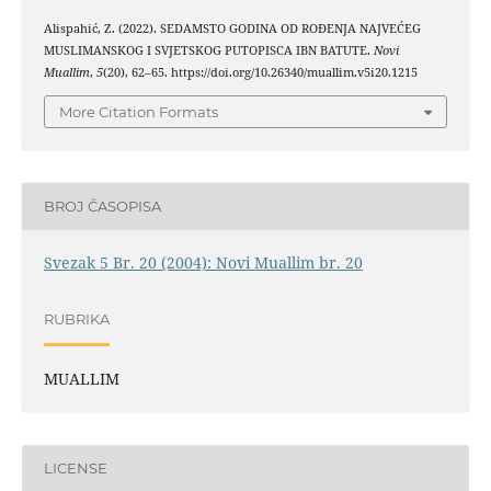
Alispahić, Z. (2022). SEDAMSTO GODINA OD ROĐENJA NAJVEĆEG
MUSLIMANSKOG I SVJETSKOG PUTOPISCA IBN BATUTE.
Novi
Muallim
,
5
(20), 62–65. https://doi.org/10.26340/muallim.v5i20.1215
More Citation Formats
BROJ ČASOPISA
Svezak 5 Br. 20 (2004): Novi Muallim br. 20
RUBRIKA
MUALLIM
LICENSE