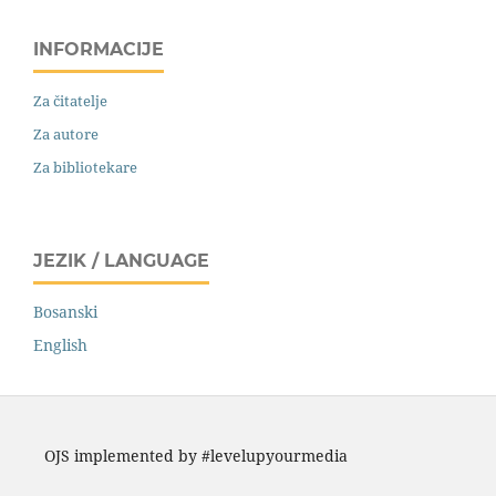
INFORMACIJE
Za čitatelje
Za autore
Za bibliotekare
JEZIK / LANGUAGE
Bosanski
English
OJS implemented by #levelupyourmedia