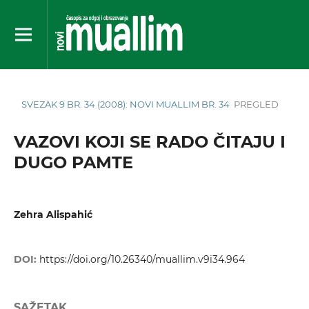
SVEZAK 9 BR. 34 (2008): NOVI MUALLIM BR. 34
PREGLED
VAZOVI KOJI SE RADO ČITAJU I
DUGO PAMTE
Zehra Alispahić
DOI:
https://doi.org/10.26340/muallim.v9i34.964
SAŽETAK