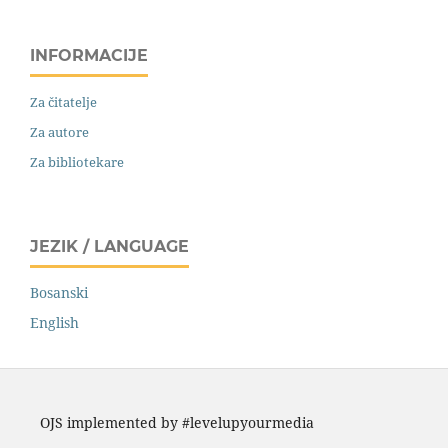
INFORMACIJE
Za čitatelje
Za autore
Za bibliotekare
JEZIK / LANGUAGE
Bosanski
English
OJS implemented by #levelupyourmedia