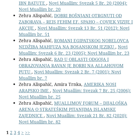
IBN BATUTE
,
Novi Muallim: Svezak 5 Br. 20 (2004):
Novi Muallim br. 20
Zehra Alispahić,
DOBRI BOŠNJANI OTRGNUTI OD
ZABORAVA – REIS FEHIM EF. SPAHO – COVJEK VIZIJE I
AKCIJE
,
Novi Muallim: Svezak 13 Br. 51 (2012): Novi
Muallim br. 51
Zehra Alispahić,
ROMANI EGIPATSKOG NOBELOVCA
NEDŽIBA MAHFUZA NA BOSANSKOM JEZIKU
,
Novi
Muallim: Svezak 6 Br. 23 (2005): Novi Muallim br. 23
Zehra Alispahić,
RAD U OBLASTI ODGOJA I
OBRAZOVANJA RAVAN JE BORBI NA ALLAHOVOM
PUTU
,
Novi Muallim: Svezak 2 Br. 7 (2001): Novi
Muallim br. 7
Zehra Alispahić, Amira Trnka,
AMERIKA NOSI
ARAPSKO IME
,
Novi Muallim: Svezak 7 Br. 25 (2006):
Novi Muallim br. 25
Zehra Alispahić,
MUALLIMOV FORUM – DIJALOŠKA
ARENA O STRATEŠKIM PITANJIMA ISLAMSKE
ZAJEDNICE
,
Novi Muallim: Svezak 21 Br. 82 (2020):
Novi Muallim br. 82
1
2
3
4
>
>>