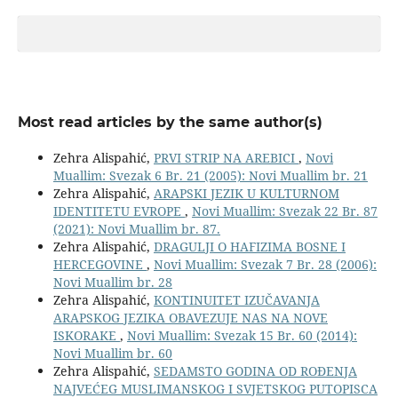
Most read articles by the same author(s)
Zehra Alispahić,
PRVI STRIP NA AREBICI
,
Novi
Muallim: Svezak 6 Br. 21 (2005): Novi Muallim br. 21
Zehra Alispahić,
ARAPSKI JEZIK U KULTURNOM
IDENTITETU EVROPE
,
Novi Muallim: Svezak 22 Br. 87
(2021): Novi Muallim br. 87.
Zehra Alispahić,
DRAGULJI O HAFIZIMA BOSNE I
HERCEGOVINE
,
Novi Muallim: Svezak 7 Br. 28 (2006):
Novi Muallim br. 28
Zehra Alispahić,
KONTINUITET IZUČAVANJA
ARAPSKOG JEZIKA OBAVEZUJE NAS NA NOVE
ISKORAKE
,
Novi Muallim: Svezak 15 Br. 60 (2014):
Novi Muallim br. 60
Zehra Alispahić,
SEDAMSTO GODINA OD ROĐENJA
NAJVEĆEG MUSLIMANSKOG I SVJETSKOG PUTOPISCA