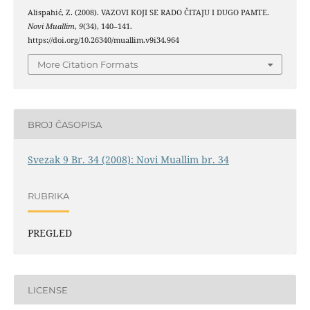
Alispahić, Z. (2008). VAZOVI KOJI SE RADO ČITAJU I DUGO PAMTE.
Novi Muallim
,
9
(34), 140–141.
https://doi.org/10.26340/muallim.v9i34.964
More Citation Formats
BROJ ČASOPISA
Svezak 9 Br. 34 (2008): Novi Muallim br. 34
RUBRIKA
PREGLED
LICENSE