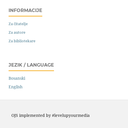
INFORMACIJE
Za čitatelje
Za autore
Za bibliotekare
JEZIK / LANGUAGE
Bosanski
English
OJS implemented by #levelupyourmedia