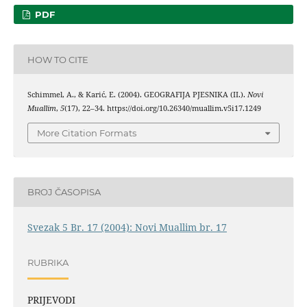
PDF
HOW TO CITE
Schimmel, A., & Karić, E. (2004). GEOGRAFIJA PJESNIKA (II.).
Novi
Muallim
,
5
(17), 22–34. https://doi.org/10.26340/muallim.v5i17.1249
More Citation Formats
BROJ ČASOPISA
Svezak 5 Br. 17 (2004): Novi Muallim br. 17
RUBRIKA
PRIJEVODI