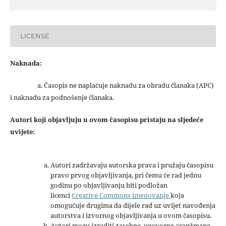
LICENSE
Naknada:
a. Časopis ne naplaćuje naknadu za obradu članaka (APC)
i naknadu za podnošenje članaka.
Autori koji objavljuju u ovom časopisu pristaju na sljedeće
uvijete:
Autori zadržavaju autorska prava i pružaju časopisu
pravo prvog objavljivanja, pri čemu će rad jednu
godinu po objavljivanju biti podložan
licenci
Creative Commons imenovanje
koja
omogućuje drugima da dijele rad uz uvijet navođenja
autorstva i izvornog objavljivanja u ovom časopisu.
Autori mogu izraditi zasebne, ugovorne aranžmane