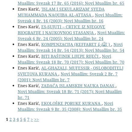
Muallim: Svezak 17 Br. 65 (2016): Novi Muallim br. 65
Enes Karić,
'ISLAM I SEKULARIZAM' SYEDA
MUHAMMADA NAQUIBA AL-ATTASA
,
Novi Muallim:
Svezak 4 Br. 16 (2003): Novi Muallim br. 16
Enes Karić,
ES-SUJUTI – CRTICE IZ NJEGOVE
BIOGRAFIJE I NAUKOVNOG STASANJA
,
Novi Muallim:
Svezak 6 Br. 24 (2005): Novi Muallim br. 24
Enes Karić,
KOMPENZACIJA (KEFFARET كَفَّارَةٌ )
,
Novi
Muallim: Svezak 14 Br. 54 (2013): Novi Muallim br. 54
Enes Karić,
BITI BAŠTINIK LIJEPE RIJEČI
,
Novi
Muallim: Svezak 18 Br. 70 (2017): Novi Muallim br. 70
Enes Karić,
AL-GHAZALI, MUFESSIR - OSLOBODITELJ
SVJETOVA KUR'ANA
,
Novi Muallim: Svezak 2 Br. 7
(2001): Novi Muallim br. 7
Enes Karić,
ZADAĆA ISLAMSKIH NAUKA DANAS
,
Novi Muallim: Svezak 18 Br. 71 (2017): Novi Muallim
br. 71
Enes Karić,
EKOLOŠKE PORUKE KUR'ANA
,
Novi
Muallim: Svezak 9 Br. 35 (2008): Novi Muallim br. 35
1
2
3
4
5
6
7
>
>>