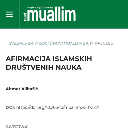
SVEZAK 5 BR. 17 (2004): NOVI MUALLIM BR. 17
PREGLED
AFIRMACIJA ISLAMSKIH
DRUŠTVENIH NAUKA
Ahmet Alibašić
DOI:
https://doi.org/10.26340/muallim.v5i17.1271
SAŽETAK