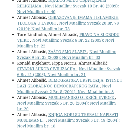
Ahmet Alibašić,
DIJALOG MEĐU OBJAVLJENIM
RELIGIJAMA
,
Novi Muallim: Svezak 10 Br. 40 (2009):
Novi Muallim br. 40
Ahmet Alibašić,
OBRAZOVANJE IMAMA I ISLAMSKIH
TEOLOGA U EVROPI
,
Novi Muallim: Svezak 20 Br. 78
(2019): Novi Muallim br. 78
Tore Lindholm, Ahmet Alibašić,
PRAVO NA SLOBODU
VJERE
,
Novi Muallim: Svezak 6 Br. 22 (2005): Novi
Muallim br. 22
Ahmet Alibašić,
ZAŠTO SMO SLABI?
,
Novi Muallim:
Svezak 9 Br. 33 (2008): Novi Muallim br. 33
Ronald Inglehart, Pippa Norris, Ahmet Alibašić,
STVARNI SUKOB CIVILIZACIJA
,
Novi Muallim: Svezak
6 Br. 21 (2005): Novi Muallim br. 21
Ahmet Alibašić,
DEMOGRAFSKA EKSPLOZIJA: ISTINE I
LAŽI GLOBALNOG DEMOGRAFSKOG RATA
,
Novi
Muallim: Svezak 2 Br. 8 (2001): Novi Muallim br. 8
Ahmet Alibašić,
MUSLIMANSKO OTKRIĆE EVROPE
,
Novi Muallim: Svezak 5 Br. 20 (2004): Novi Muallim
br. 20
Ahmet Alibašić,
KNJIGA KOJU SU TREBALI NAPISATI
MUSLIMANI...
,
Novi Muallim: Svezak 5 Br. 18 (2004):
Novi Muallim br. 18