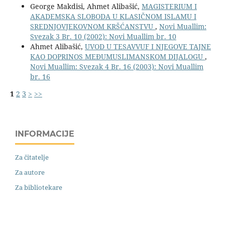
George Makdisi, Ahmet Alibašić,
MAGISTERIUM I
AKADEMSKA SLOBODA U KLASIČNOM ISLAMU I
SREDNJOVJEKOVNOM KRŠĆANSTVU
,
Novi Muallim:
Svezak 3 Br. 10 (2002): Novi Muallim br. 10
Ahmet Alibašić,
UVOD U TESAVVUF I NJEGOVE TAJNE
KAO DOPRINOS MEĐUMUSLIMANSKOM DIJALOGU
,
Novi Muallim: Svezak 4 Br. 16 (2003): Novi Muallim
br. 16
1
2
3
>
>>
INFORMACIJE
Za čitatelje
Za autore
Za bibliotekare