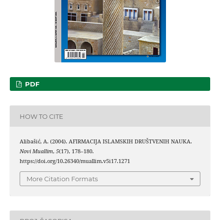
PDF
HOW TO CITE
Alibašić, A. (2004). AFIRMACIJA ISLAMSKIH DRUŠTVENIH NAUKA.
Novi Muallim
,
5
(17), 178–180.
https://doi.org/10.26340/muallim.v5i17.1271
More Citation Formats