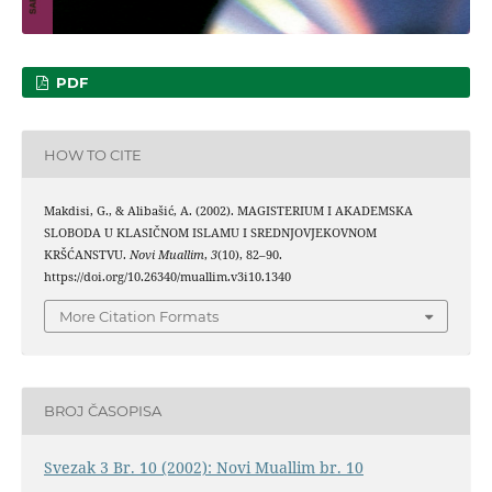
PDF
HOW TO CITE
Makdisi, G., & Alibašić, A. (2002). MAGISTERIUM I AKADEMSKA
SLOBODA U KLASIČNOM ISLAMU I SREDNJOVJEKOVNOM
KRŠĆANSTVU.
Novi Muallim
,
3
(10), 82–90.
https://doi.org/10.26340/muallim.v3i10.1340
More Citation Formats
BROJ ČASOPISA
Svezak 3 Br. 10 (2002): Novi Muallim br. 10