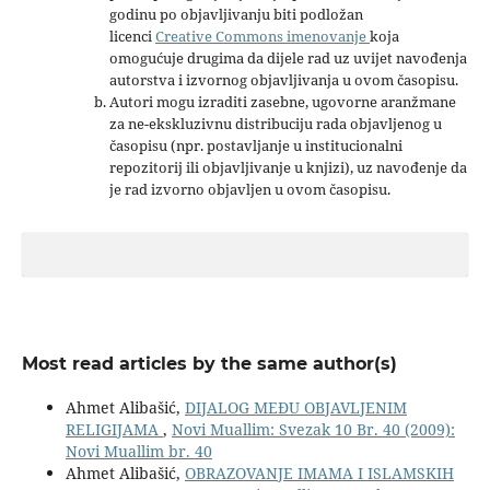
godinu po objavljivanju biti podložan
licenci
Creative Commons imenovanje
koja
omogućuje drugima da dijele rad uz uvijet navođenja
autorstva i izvornog objavljivanja u ovom časopisu.
Autori mogu izraditi zasebne, ugovorne aranžmane
za ne-ekskluzivnu distribuciju rada objavljenog u
časopisu (npr. postavljanje u institucionalni
repozitorij ili objavljivanje u knjizi), uz navođenje da
je rad izvorno objavljen u ovom časopisu.
Most read articles by the same author(s)
Ahmet Alibašić,
DIJALOG MEĐU OBJAVLJENIM
RELIGIJAMA
,
Novi Muallim: Svezak 10 Br. 40 (2009):
Novi Muallim br. 40
Ahmet Alibašić,
OBRAZOVANJE IMAMA I ISLAMSKIH