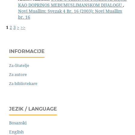
KAO DOPRINOS MEĐUMUSLIMANSKOM DIJALOGU
,
Novi Muallim: Svezak 4 Br. 16 (2003): Novi Muallim
br. 16
1
2
3
>
>>
INFORMACIJE
Za čitatelje
Za autore
Za bibliotekare
JEZIK / LANGUAGE
Bosanski
English