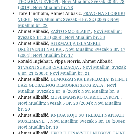
TEOLOGA U EVROPI
,
Novi Muallim: Svezak 20 Br. 78
(2019): Novi Muallim br. 78
Tore Lindholm, Ahmet Alibašić,
PRAVO NA SLOBODU
VJERE
,
Novi Muallim: Svezak 6 Br. 22 (2005): Novi
Muallim br. 22
Ahmet Alibašić,
ZAŠTO SMO SLABI?
,
Novi Muallim:
Svezak 9 Br. 33 (2008): Novi Muallim br. 33
Ahmet Alibašić,
AFIRMACIJA ISLAMSKIH
DRUŠTVENIH NAUKA
,
Novi Muallim: Svezak 5 Br. 17
(2004): Novi Muallim br. 17
Ronald Inglehart, Pippa Norris, Ahmet Alibašić,
STVARNI SUKOB CIVILIZACIJA
,
Novi Muallim: Svezak
6 Br. 21 (2005): Novi Muallim br. 21
Ahmet Alibašić,
DEMOGRAFSKA EKSPLOZIJA: ISTINE I
LAŽI GLOBALNOG DEMOGRAFSKOG RATA
,
Novi
Muallim: Svezak 2 Br. 8 (2001): Novi Muallim br. 8
Ahmet Alibašić,
MUSLIMANSKO OTKRIĆE EVROPE
,
Novi Muallim: Svezak 5 Br. 20 (2004): Novi Muallim
br. 20
Ahmet Alibašić,
KNJIGA KOJU SU TREBALI NAPISATI
MUSLIMANI...
,
Novi Muallim: Svezak 5 Br. 18 (2004):
Novi Muallim br. 18
Ahmet Alibašić,
UVOD U TESAVVUF I NJEGOVE TAJNE