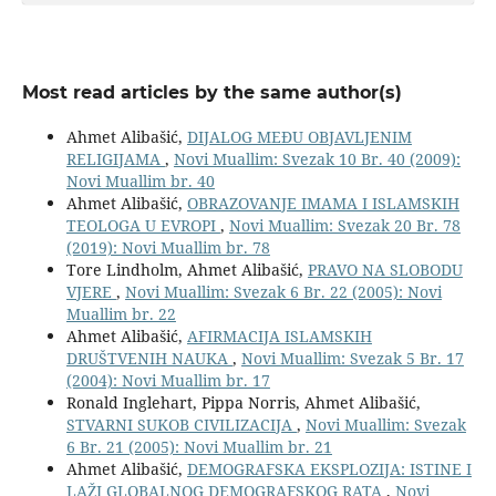
Most read articles by the same author(s)
Ahmet Alibašić,
DIJALOG MEĐU OBJAVLJENIM
RELIGIJAMA
,
Novi Muallim: Svezak 10 Br. 40 (2009):
Novi Muallim br. 40
Ahmet Alibašić,
OBRAZOVANJE IMAMA I ISLAMSKIH
TEOLOGA U EVROPI
,
Novi Muallim: Svezak 20 Br. 78
(2019): Novi Muallim br. 78
Tore Lindholm, Ahmet Alibašić,
PRAVO NA SLOBODU
VJERE
,
Novi Muallim: Svezak 6 Br. 22 (2005): Novi
Muallim br. 22
Ahmet Alibašić,
AFIRMACIJA ISLAMSKIH
DRUŠTVENIH NAUKA
,
Novi Muallim: Svezak 5 Br. 17
(2004): Novi Muallim br. 17
Ronald Inglehart, Pippa Norris, Ahmet Alibašić,
STVARNI SUKOB CIVILIZACIJA
,
Novi Muallim: Svezak
6 Br. 21 (2005): Novi Muallim br. 21
Ahmet Alibašić,
DEMOGRAFSKA EKSPLOZIJA: ISTINE I
LAŽI GLOBALNOG DEMOGRAFSKOG RATA
,
Novi