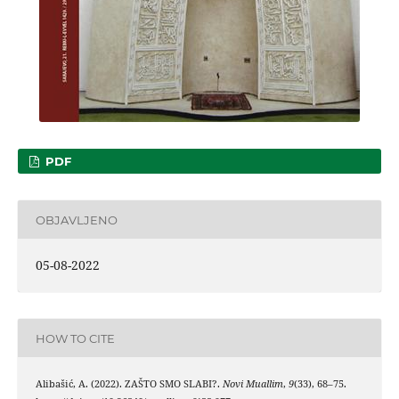
PDF
OBJAVLJENO
05-08-2022
HOW TO CITE
Alibašić, A. (2022). ZAŠTO SMO SLABI?.
Novi Muallim
,
9
(33), 68–75.