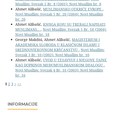
Muallim: Svezak 2 Br. 8 (2001): Novi Muallim br. 8
Ahmet Alibašić,
MUSLIMANSKO OTKRIĆE EVROPE
,
Novi Muallim: Svezak 5 Br. 20 (2004): Novi Muallim
br. 20
Ahmet Alibašić,
KNJIGA KOJU SU TREBALI NAPISATI
MUSLIMANI...
,
Novi Muallim: Svezak 5 Br. 18 (2004):
Novi Muallim br. 18
George Makdisi, Ahmet Alibašić,
MAGISTERIUM I
AKADEMSKA SLOBODA U KLASIČNOM ISLAMU I
SREDNJOVJEKOVNOM KRŠĆANSTVU
,
Novi Muallim:
Svezak 3 Br. 10 (2002): Novi Muallim br. 10
Ahmet Alibašić,
UVOD U TESAVVUF I NJEGOVE TAJNE
KAO DOPRINOS MEĐUMUSLIMANSKOM DIJALOGU
,
Novi Muallim: Svezak 4 Br. 16 (2003): Novi Muallim
br. 16
1
2
3
>
>>
INFORMACIJE