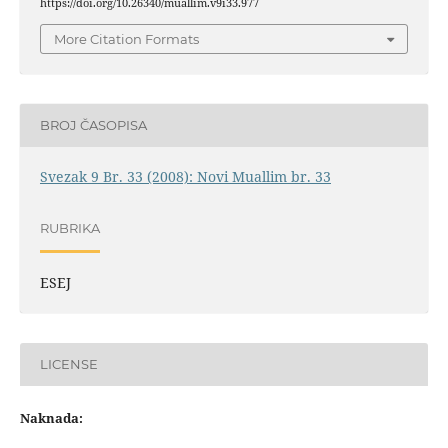
https://doi.org/10.26340/muallim.v9i33.977
More Citation Formats
BROJ ČASOPISA
Svezak 9 Br. 33 (2008): Novi Muallim br. 33
RUBRIKA
ESEJ
LICENSE
Naknada: