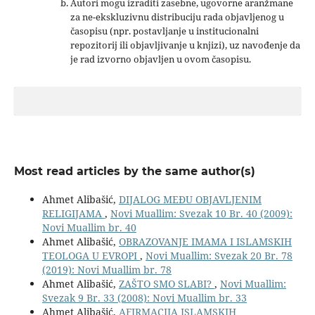
Autori mogu izraditi zasebne, ugovorne aranžmane
za ne-ekskluzivnu distribuciju rada objavljenog u
časopisu (npr. postavljanje u institucionalni
repozitorij ili objavljivanje u knjizi), uz navođenje da
je rad izvorno objavljen u ovom časopisu.
Most read articles by the same author(s)
Ahmet Alibašić,
DIJALOG MEĐU OBJAVLJENIM
RELIGIJAMA
,
Novi Muallim: Svezak 10 Br. 40 (2009):
Novi Muallim br. 40
Ahmet Alibašić,
OBRAZOVANJE IMAMA I ISLAMSKIH
TEOLOGA U EVROPI
,
Novi Muallim: Svezak 20 Br. 78
(2019): Novi Muallim br. 78
Ahmet Alibašić,
ZAŠTO SMO SLABI?
,
Novi Muallim:
Svezak 9 Br. 33 (2008): Novi Muallim br. 33
Ahmet Alibašić,
AFIRMACIJA ISLAMSKIH