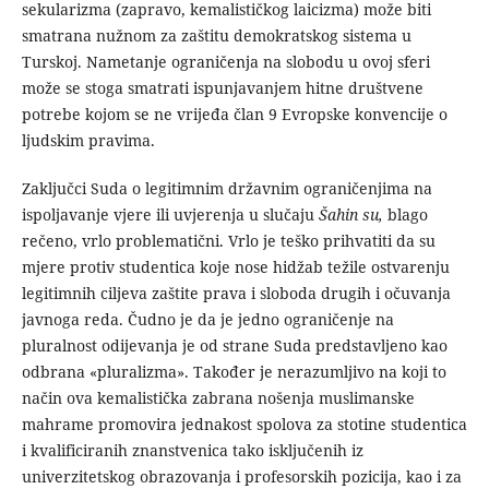
sekularizma (zapravo, kemalističkog laicizma) može biti
smatrana nužnom za zaštitu demokratskog sistema u
Turskoj. Nametanje ograničenja na slobodu u ovoj sferi
može se stoga smatrati ispunjavanjem hitne društvene
potrebe kojom se ne vrijeđa član 9 Evropske konvencije o
ljudskim pravima.
Zaključci Suda o legitimnim državnim ograničenjima na
ispoljavanje vjere ili uvjerenja u slučaju
Šahin su,
blago
rečeno, vrlo problematični. Vrlo je teško prihvatiti da su
mjere protiv studentica koje nose hidžab težile ostvarenju
legitimnih ciljeva zaštite prava i sloboda drugih i očuvanja
javnoga reda. Čudno je da je jedno ograničenje na
pluralnost odijevanja je od strane Suda predstavljeno kao
odbrana «pluralizma». Također je nerazumljivo na koji to
način ova kemalistička zabrana nošenja muslimanske
mahrame promovira jednakost spolova za stotine studentica
i kvalificiranih znanstvenica tako isključenih iz
univerzitetskog obrazovanja i profesorskih pozicija, kao i za