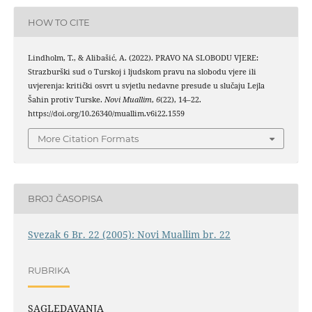
HOW TO CITE
Lindholm, T., & Alibašić, A. (2022). PRAVO NA SLOBODU VJERE:
Strazburški sud o Turskoj i ljudskom pravu na slobodu vjere ili
uvjerenja: kritički osvrt u svjetlu nedavne presude u slučaju Lejla
Šahin protiv Turske.
Novi Muallim
,
6
(22), 14–22.
https://doi.org/10.26340/muallim.v6i22.1559
More Citation Formats
BROJ ČASOPISA
Svezak 6 Br. 22 (2005): Novi Muallim br. 22
RUBRIKA
SAGLEDAVANJA