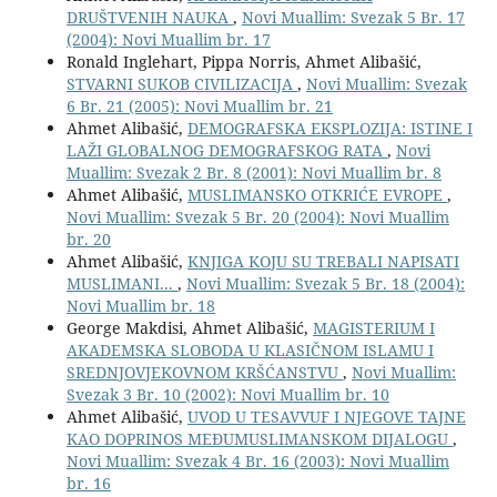
DRUŠTVENIH NAUKA
,
Novi Muallim: Svezak 5 Br. 17
(2004): Novi Muallim br. 17
Ronald Inglehart, Pippa Norris, Ahmet Alibašić,
STVARNI SUKOB CIVILIZACIJA
,
Novi Muallim: Svezak
6 Br. 21 (2005): Novi Muallim br. 21
Ahmet Alibašić,
DEMOGRAFSKA EKSPLOZIJA: ISTINE I
LAŽI GLOBALNOG DEMOGRAFSKOG RATA
,
Novi
Muallim: Svezak 2 Br. 8 (2001): Novi Muallim br. 8
Ahmet Alibašić,
MUSLIMANSKO OTKRIĆE EVROPE
,
Novi Muallim: Svezak 5 Br. 20 (2004): Novi Muallim
br. 20
Ahmet Alibašić,
KNJIGA KOJU SU TREBALI NAPISATI
MUSLIMANI...
,
Novi Muallim: Svezak 5 Br. 18 (2004):
Novi Muallim br. 18
George Makdisi, Ahmet Alibašić,
MAGISTERIUM I
AKADEMSKA SLOBODA U KLASIČNOM ISLAMU I
SREDNJOVJEKOVNOM KRŠĆANSTVU
,
Novi Muallim:
Svezak 3 Br. 10 (2002): Novi Muallim br. 10
Ahmet Alibašić,
UVOD U TESAVVUF I NJEGOVE TAJNE
KAO DOPRINOS MEĐUMUSLIMANSKOM DIJALOGU
,
Novi Muallim: Svezak 4 Br. 16 (2003): Novi Muallim
br. 16