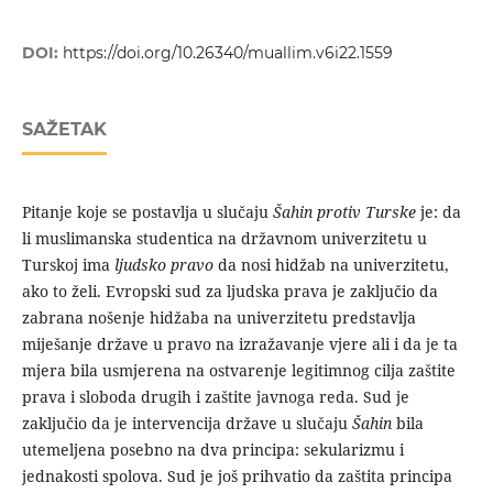
DOI:
https://doi.org/10.26340/muallim.v6i22.1559
SAŽETAK
Pitanje koje se postavlja u slučaju
Šahin protiv Turske
je: da
li muslimanska studentica na državnom univerzitetu u
Turskoj ima
ljudsko pravo
da nosi hidžab na univerzitetu,
ako to želi. Evropski sud za ljudska prava je zaključio da
zabrana nošenje hidžaba na univerzitetu predstavlja
miješanje države u pravo na izražavanje vjere ali i da je ta
mjera bila usmjerena na ostvarenje legitimnog cilja zaštite
prava i sloboda drugih i zaštite javnoga reda. Sud je
zaključio da je intervencija države u slučaju
Šahin
bila
utemeljena posebno na dva principa: sekularizmu i
jednakosti spolova. Sud je još prihvatio da zaštita principa