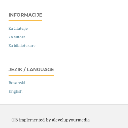
INFORMACIJE
Za čitatelje
Za autore
Za bibliotekare
JEZIK / LANGUAGE
Bosanski
English
OJS implemented by #levelupyourmedia