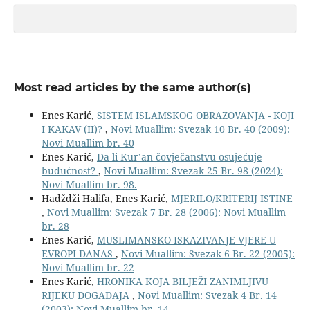
Most read articles by the same author(s)
Enes Karić,
SISTEM ISLAMSKOG OBRAZOVANJA - KOJI
I KAKAV (II)?
,
Novi Muallim: Svezak 10 Br. 40 (2009):
Novi Muallim br. 40
Enes Karić,
Da li Kur’ān čovječanstvu osujećuje
budućnost?
,
Novi Muallim: Svezak 25 Br. 98 (2024):
Novi Muallim br. 98.
Hadždži Halifa, Enes Karić,
MJERILO/KRITERIJ ISTINE
,
Novi Muallim: Svezak 7 Br. 28 (2006): Novi Muallim
br. 28
Enes Karić,
MUSLIMANSKO ISKAZIVANJE VJERE U
EVROPI DANAS
,
Novi Muallim: Svezak 6 Br. 22 (2005):
Novi Muallim br. 22
Enes Karić,
HRONIKA KOJA BILJEŽI ZANIMLJIVU
RIJEKU DOGAĐAJA
,
Novi Muallim: Svezak 4 Br. 14
(2003): Novi Muallim br. 14