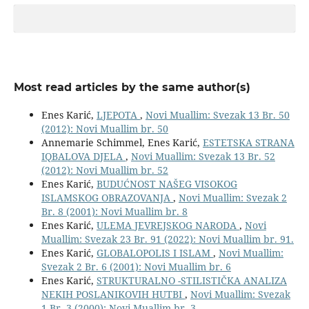
Most read articles by the same author(s)
Enes Karić,
LJEPOTA
,
Novi Muallim: Svezak 13 Br. 50
(2012): Novi Muallim br. 50
Annemarie Schimmel, Enes Karić,
ESTETSKA STRANA
IQBALOVA DJELA
,
Novi Muallim: Svezak 13 Br. 52
(2012): Novi Muallim br. 52
Enes Karić,
BUDUĆNOST NAŠEG VISOKOG
ISLAMSKOG OBRAZOVANJA
,
Novi Muallim: Svezak 2
Br. 8 (2001): Novi Muallim br. 8
Enes Karić,
ULEMA JEVREJSKOG NARODA
,
Novi
Muallim: Svezak 23 Br. 91 (2022): Novi Muallim br. 91.
Enes Karić,
GLOBALOPOLIS I ISLAM
,
Novi Muallim:
Svezak 2 Br. 6 (2001): Novi Muallim br. 6
Enes Karić,
STRUKTURALNO -STILISTIČKA ANALIZA
NEKIH POSLANIKOVIH HUTBI
,
Novi Muallim: Svezak
1 Br. 3 (2000): Novi Muallim br. 3