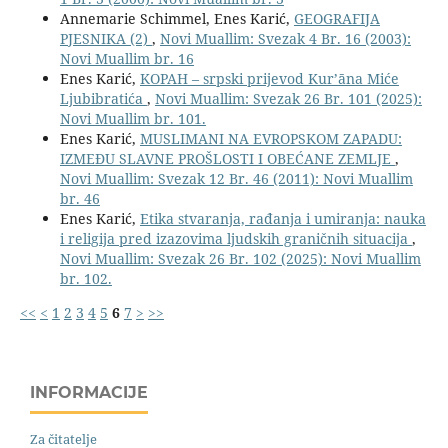
Annemarie Schimmel, Enes Karić,
GEOGRAFIJA
PJESNIKA (2)
,
Novi Muallim: Svezak 4 Br. 16 (2003):
Novi Muallim br. 16
Enes Karić,
KOPAH – srpski prijevod Kurʼāna Miće
Ljubibratića
,
Novi Muallim: Svezak 26 Br. 101 (2025):
Novi Muallim br. 101.
Enes Karić,
MUSLIMANI NA EVROPSKOM ZAPADU:
IZMEĐU SLAVNE PROŠLOSTI I OBEĆANE ZEMLJE
,
Novi Muallim: Svezak 12 Br. 46 (2011): Novi Muallim
br. 46
Enes Karić,
Etika stvaranja, rađanja i umiranja: nauka
i religija pred izazovima ljudskih graničnih situacija
,
Novi Muallim: Svezak 26 Br. 102 (2025): Novi Muallim
br. 102.
<<
<
1
2
3
4
5
6
7
>
>>
INFORMACIJE
Za čitatelje