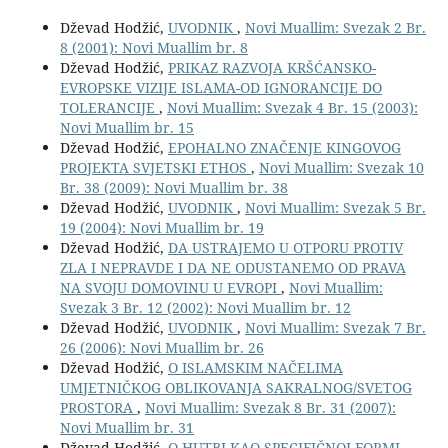
Dževad Hodžić,
UVODNIK
,
Novi Muallim: Svezak 2 Br.
8 (2001): Novi Muallim br. 8
Dževad Hodžić,
PRIKAZ RAZVOJA KRŠĆANSKO-
EVROPSKE VIZIJE ISLAMA-OD IGNORANCIJE DO
TOLERANCIJE
,
Novi Muallim: Svezak 4 Br. 15 (2003):
Novi Muallim br. 15
Dževad Hodžić,
EPOHALNO ZNAČENJE KINGOVOG
PROJEKTA SVJETSKI ETHOS
,
Novi Muallim: Svezak 10
Br. 38 (2009): Novi Muallim br. 38
Dževad Hodžić,
UVODNIK
,
Novi Muallim: Svezak 5 Br.
19 (2004): Novi Muallim br. 19
Dževad Hodžić,
DA USTRAJEMO U OTPORU PROTIV
ZLA I NEPRAVDE I DA NE ODUSTANEMO OD PRAVA
NA SVOJU DOMOVINU U EVROPI
,
Novi Muallim:
Svezak 3 Br. 12 (2002): Novi Muallim br. 12
Dževad Hodžić,
UVODNIK
,
Novi Muallim: Svezak 7 Br.
26 (2006): Novi Muallim br. 26
Dževad Hodžić,
O ISLAMSKIM NAČELIMA
UMJETNIČKOG OBLIKOVANJA SAKRALNOG/SVETOG
PROSTORA
,
Novi Muallim: Svezak 8 Br. 31 (2007):
Novi Muallim br. 31
Dževad Hodžić,
O HUTBI KAO SPECIFIČNOJ FORMI