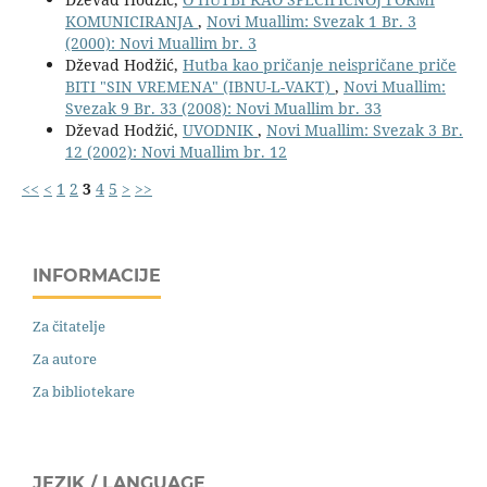
KOMUNICIRANJA
,
Novi Muallim: Svezak 1 Br. 3
(2000): Novi Muallim br. 3
Dževad Hodžić,
Hutba kao pričanje neispričane priče
BITI "SIN VREMENA" (IBNU-L-VAKT)
,
Novi Muallim:
Svezak 9 Br. 33 (2008): Novi Muallim br. 33
Dževad Hodžić,
UVODNIK
,
Novi Muallim: Svezak 3 Br.
12 (2002): Novi Muallim br. 12
<<
<
1
2
3
4
5
>
>>
INFORMACIJE
Za čitatelje
Za autore
Za bibliotekare
JEZIK / LANGUAGE