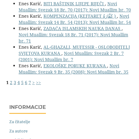
Enes Karić,
BITI BAŠTINIK LIJEPE RIJEČI
,
Novi
Muallim: Svezak 18 Br. 70 (2017): Novi Muallim br. 70
Enes Karić,
KOMPENZACIJA (KEFFARET كَفَّارَةٌ )
,
Novi
Muallim: Svezak 14 Br. 54 (2013): Novi Muallim br. 54
Enes Karić,
ZADAĆA ISLAMSKIH NAUKA DANAS
,
Novi Muallim: Svezak 18 Br. 71 (2017): Novi Muallim
br. 71
Enes Karić,
AL-GHAZALI, MUFESSIR - OSLOBODITELJ
SVJETOVA KUR'ANA
,
Novi Muallim: Svezak 2 Br. 7
(2001): Novi Muallim br. 7
Enes Karić,
EKOLOŠKE PORUKE KUR'ANA
,
Novi
Muallim: Svezak 9 Br. 35 (2008): Novi Muallim br. 35
1
2
3
4
5
6
7
>
>>
INFORMACIJE
Za čitatelje
Za autore