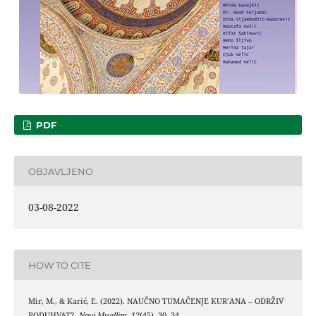
PDF
OBJAVLJENO
03-08-2022
HOW TO CITE
Mir, M., & Karić, E. (2022). NAUČNO TUMAČENJE KUR’ANA – ODRŽIV
PODUHVAT?.
Novi Muallim
,
12
(45), 30–34.