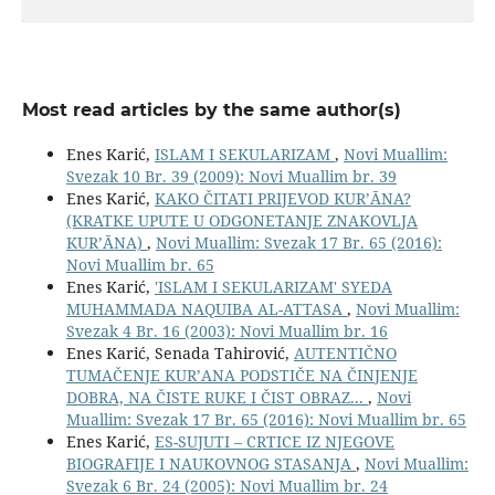
Most read articles by the same author(s)
Enes Karić,
ISLAM I SEKULARIZAM
,
Novi Muallim:
Svezak 10 Br. 39 (2009): Novi Muallim br. 39
Enes Karić,
KAKO ČITATI PRIJEVOD KUR’ĀNA?
(KRATKE UPUTE U ODGONETANJE ZNAKOVLJA
KUR’ĀNA)
,
Novi Muallim: Svezak 17 Br. 65 (2016):
Novi Muallim br. 65
Enes Karić,
'ISLAM I SEKULARIZAM' SYEDA
MUHAMMADA NAQUIBA AL-ATTASA
,
Novi Muallim:
Svezak 4 Br. 16 (2003): Novi Muallim br. 16
Enes Karić, Senada Tahirović,
AUTENTIČNO
TUMAČENJE KUR’ANA PODSTIČE NA ČINJENJE
DOBRA, NA ČISTE RUKE I ČIST OBRAZ...
,
Novi
Muallim: Svezak 17 Br. 65 (2016): Novi Muallim br. 65
Enes Karić,
ES-SUJUTI – CRTICE IZ NJEGOVE
BIOGRAFIJE I NAUKOVNOG STASANJA
,
Novi Muallim:
Svezak 6 Br. 24 (2005): Novi Muallim br. 24