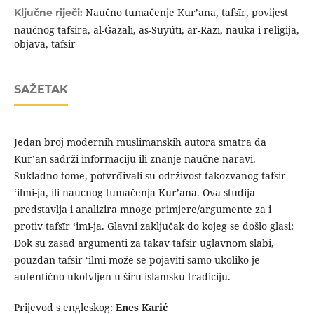
Naučno tumačenje Kur’ana, tafsīr, povijest
Ključne riječi:
naučnog tafsira, al-Ġazalī, as-Suyútī, ar-Razī, nauka i religija,
objava, tafsir
SAŽETAK
Jedan broj modernih muslimanskih autora smatra da
Kur’an sadrži informaciju ili znanje naučne naravi.
Sukladno tome, potvrđivali su održivost takozvanog tafsir
‘ilmi-ja, ili naucnog tumačenja Kur’ana. Ova studija
predstavlja i analizira mnoge primjere/argumente za i
protiv tafsīr ‘imī-ja. Glavni zaključak do kojeg se došlo glasi:
Dok su zasad argumenti za takav tafsir uglavnom slabi,
pouzdan tafsir ‘ilmi može se pojaviti samo ukoliko je
autentično ukotvljen u širu islamsku tradiciju.
Prijevod s engleskog:
Enes Karić