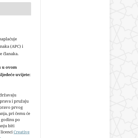
plaćuje
naka (APC) i
e članaka.
ju u ovom
ljedeće uvijete:
adržavaju
prava i pružaju
 pravo prvog
anja, pri čemu će
 godinu po
nju biti
licenci
Creative
s