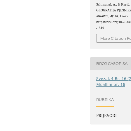
Schimmel, A., & Karić, 
GEOGRAFIJA PJESNIKA
Muallim
,
4
(16), 15–27.
https://doi.org/10.263
.1519
More Citation F
BROJ ČASOPISA
Svezak 4 Br. 16 (
Muallim br. 16
RUBRIKA
PRIJEVODI