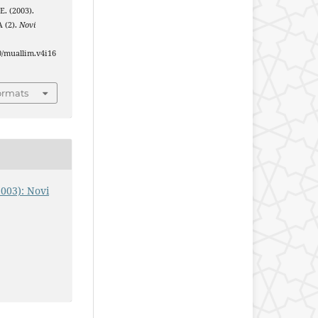
E. (2003).
 (2).
Novi
40/muallim.v4i16
ormats
2003): Novi