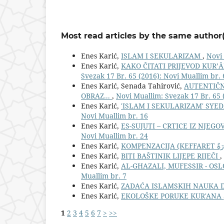
Most read articles by the same author(
Enes Karić,
ISLAM I SEKULARIZAM
,
Novi 
Enes Karić,
KAKO ČITATI PRIJEVOD KUR
Svezak 17 Br. 65 (2016): Novi Muallim br. 
Enes Karić, Senada Tahirović,
AUTENTIČN
OBRAZ...
,
Novi Muallim: Svezak 17 Br. 65 
Enes Karić,
'ISLAM I SEKULARIZAM' S
Novi Muallim br. 16
Enes Karić,
ES-SUJUTI – CRTICE IZ NJEG
Novi Muallim br. 24
Enes Karić,
Enes Karić,
BITI BAŠTINIK LIJEPE RIJEČI
,
Enes Karić,
AL-GHAZALI, MUFESSIR - OS
Muallim br. 7
Enes Karić,
ZADAĆA ISLAMSKIH NAUKA
Enes Karić,
EKOLOŠKE PORUKE KUR'ANA
1
2
3
4
5
6
7
>
>>