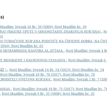
s)
Muallim: Svezak 10 Br. 39 (2009): Novi Muallim br. 39
’ĀNA? (KRATKE UPUTE U ODGONETANJE ZNAKOVLJA KUR’ĀNA)
,
No
65
O TUMAČENJE KUR’ANA PODSTIČE NA ČINJENJE DOBRA, NA ČIST
(2016): Novi Muallim br. 65
YEDA MUHAMMADA NAQUIBA AL-ATTASA
,
Novi Muallim: Svezak 4 Br
OVE BIOGRAFIJE I NAUKOVNOG STASANJA
,
Novi Muallim: Svezak 6 B
KOMPENZACIJA (KEFFARET كَفَّارَةٌ )
,
Novi Muallim: Svezak 14 Br. 54 (2013): Novi Muallim br. 54
Novi Muallim: Svezak 18 Br. 70 (2017): Novi Muallim br. 70
LOBODITELJ SVJETOVA KUR'ANA
,
Novi Muallim: Svezak 2 Br. 7 (200
 DANAS
,
Novi Muallim: Svezak 18 Br. 71 (2017): Novi Muallim br. 7
,
Novi Muallim: Svezak 9 Br. 35 (2008): Novi Muallim br. 35