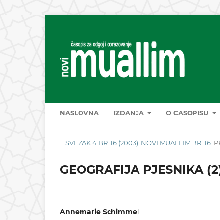
NASLOVNA
IZDANJA
O ČASOPISU
SVEZAK 4 BR. 16 (2003): NOVI MUALLIM BR. 16
P
GEOGRAFIJA PJESNIKA (2
Annemarie Schimmel