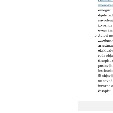
imenova
omogućuj
dijele rad
navođenja
izvornog 
ovom čas
Autori mo
zasebne,
aranžman
ekskluziv
rada obja
časopisu 
postavlja
institucio
ili objavl
uz navođe
izvorno 
časopisu.