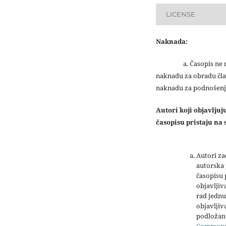
LICENSE
Naknada:
a. Časopis ne na
naknadu za obradu čla
naknadu za podnošenj
Autori koji objavlju
časopisu pristaju na s
Autori z
autorska 
časopisu
objavljiv
rad jednu
objavljiva
podložan 
Common