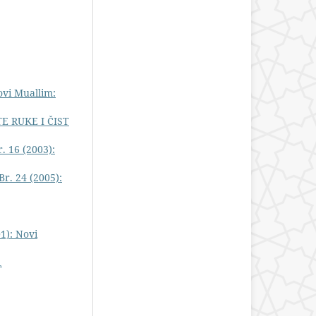
vi Muallim:
E RUKE I ČIST
. 16 (2003):
r. 24 (2005):
1): Novi
1