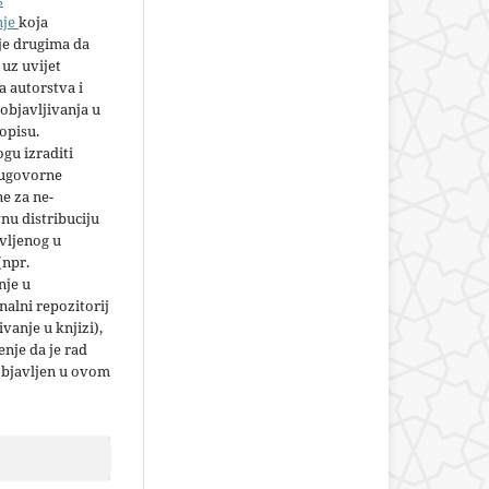
nje
koja
e drugima da
 uz uvijet
 autorstva i
objavljivanja u
opisu.
gu izraditi
 ugovorne
e za ne-
nu distribuciju
vljenog u
(npr.
nje u
nalni repozitorij
jivanje u knjizi),
nje da je rad
objavljen u ovom