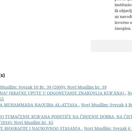
institucio
ili objavl
uz navođe
izvorno 
časopisu.
s)
Muallim: Svezak 10 Br. 39 (2009): Novi Muallim br. 39
’ĀNA? (KRATKE UPUTE U ODGONETANJE ZNAKOVLJA KUR’ĀNA)
,
No
65
YEDA MUHAMMADA NAQUIBA AL-ATTASA
,
Novi Muallim: Svezak 4 Br
O TUMAČENJE KUR’ANA PODSTIČE NA ČINJENJE DOBRA, NA ČIST
(2016): Novi Muallim br. 65
OVE BIOGRAFIJE I NAUKOVNOG STASANJA
,
Novi Muallim: Svezak 6 B