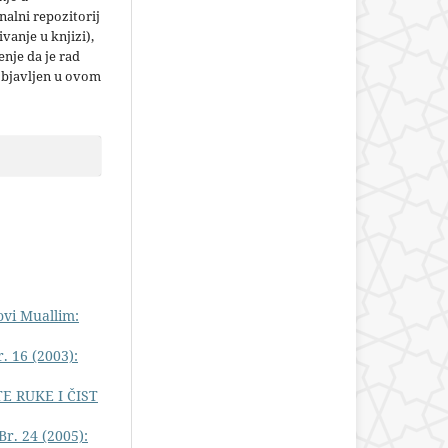
nalni repozitorij
jivanje u knjizi),
nje da je rad
objavljen u ovom
vi Muallim:
. 16 (2003):
E RUKE I ČIST
r. 24 (2005):