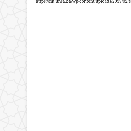
https://fin.unsa.ba/wp-content/uploads/2019/02/e