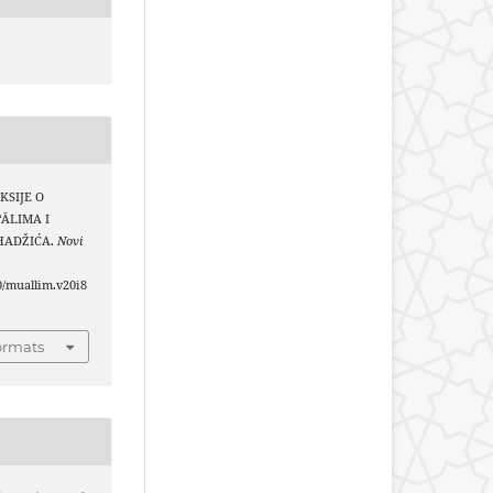
EKSIJE O
‘ĀLIMA I
HADŽIĆA.
Novi
40/muallim.v20i8
ormats