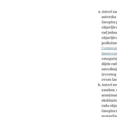
Autori z
autorska 
časopisu
objavljiv
rad jednu
objavljiva
podložan 
Common
imenova
omogućuj
dijele rad
navođenja
izvornog 
ovom čas
Autori mo
zasebne,
aranžman
ekskluziv
rada obja
časopisu 
postavlja