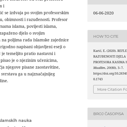
m i
ć se izdvaja po svojim profesorskim
06-06-2020
u, obimnosti i razuđenosti. Profesor
mama islama, povijesti islama,
 zapaženo djelo o svojim
HOW TO CITE
na poljima rada Islamske zajednice
rigodno napisani objavljeni eseji o
Karić, E. (2020). REFL
 temeljito pratio nastavni i
RAZUĐENOSTI DJELA 
pisao je o njezinim učenicima,
PROFESORA KASIMA 
ja njegove pisane zaostavštine,
Muallim
,
20
(80), 3–7.
svrstava ga u najznačajnijeg
https://doi.org/10.263
0.1743
dine.
More Citation F
BROJ ČASOPISA
islamskih nauka