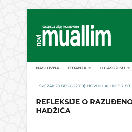
NASLOVNA
IZDANJA
O ČASOPISU
SVEZAK 20 BR. 80 (2019): NOVI MUALLIM BR. 80
REFLEKSIJE O RAZUĐENO
HADŽIĆA