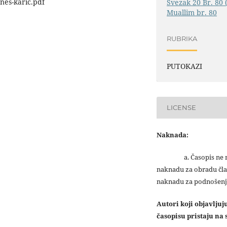
nes-karic.pdf
Svezak 20 Br. 80 
Muallim br. 80
RUBRIKA
PUTOKAZI
LICENSE
Naknada:
a. Časopis ne na
naknadu za obradu čla
naknadu za podnošenj
Autori koji objavlju
časopisu pristaju na s