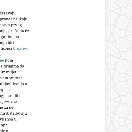
adržavaju
prava i pružaju
 pravo prvog
anja, pri čemu će
 godinu po
nju biti
licenci
Creative
s
nje
koja
e drugima da
 uz uvijet
 autorstva i
objavljivanja u
opisu.
gu izraditi
 ugovorne
e za ne-
nu distribuciju
vljenog u
(npr.
nje u