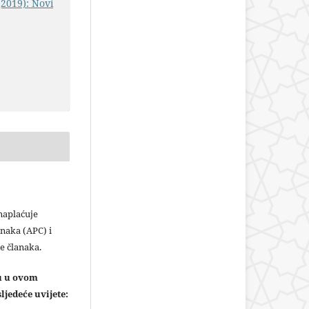
(2019): Novi
plaćuje
naka (APC) i
e članaka.
ju u ovom
ljedeće uvijete: