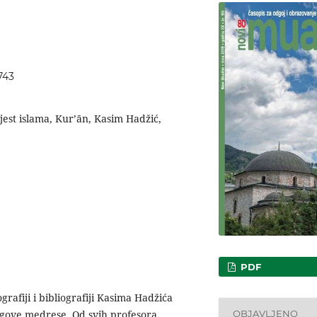
743
ijest islama, Kur’ān, Kasim Hadžić,
PDF
rafiji i bibliografiji Kasima Hadžića
OBJAVLJENO
egove medrese. Od svih profesora