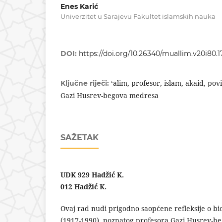
Enes Karić
Univerzitet u Sarajevu Fakultet islamskih nauka
DOI:
https://doi.org/10.26340/muallim.v20i80.1
‘ālim, profesor, islam, akaid, pov
Ključne riječi:
Gazi Husrev-begova medresa
SAŽETAK
UDK 929 Hadžić K.
012 Hadžić K.
Ovaj rad nudi prigodno saopćene refleksije o biog
(1917-1990), poznatog profesora Gazi Husrev-b