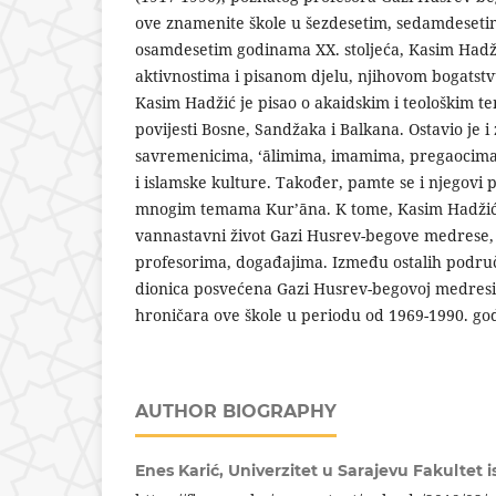
ove znamenite škole u šezdesetim, sedamdeseti
osamdesetim godinama XX. stoljeća, Kasim Hadži
aktivnostima i pisanom djelu, njihovom bogatstv
Kasim Hadžić je pisao o akaidskim i teološkim te
povijesti Bosne, Sandžaka i Balkana. Ostavio je i
savremenicima, ‘ālimima, imamima, pregaocima 
i islamske kulture. Također, pamte se i njegovi p
mnogim temama Kur’āna. K tome, Kasim Hadžić je
vannastavni život Gazi Husrev-begove medrese, 
profesorima, događajima. Između ostalih područ
dionica posvećena Gazi Husrev-begovoj medresi 
hroničara ove škole u periodu od 1969-1990. go
AUTHOR BIOGRAPHY
Enes Karić,
Univerzitet u Sarajevu Fakultet 