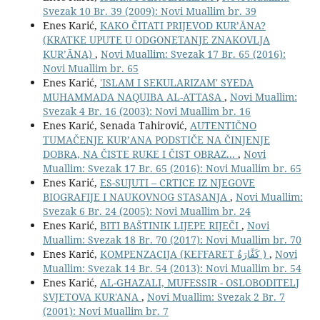
Svezak 10 Br. 39 (2009): Novi Muallim br. 39
Enes Karić,
KAKO ČITATI PRIJEVOD KUR’ĀNA?
(KRATKE UPUTE U ODGONETANJE ZNAKOVLJA
KUR’ĀNA)
,
Novi Muallim: Svezak 17 Br. 65 (2016):
Novi Muallim br. 65
Enes Karić,
'ISLAM I SEKULARIZAM' SYEDA
MUHAMMADA NAQUIBA AL-ATTASA
,
Novi Muallim:
Svezak 4 Br. 16 (2003): Novi Muallim br. 16
Enes Karić, Senada Tahirović,
AUTENTIČNO
TUMAČENJE KUR’ANA PODSTIČE NA ČINJENJE
DOBRA, NA ČISTE RUKE I ČIST OBRAZ...
,
Novi
Muallim: Svezak 17 Br. 65 (2016): Novi Muallim br. 65
Enes Karić,
ES-SUJUTI – CRTICE IZ NJEGOVE
BIOGRAFIJE I NAUKOVNOG STASANJA
,
Novi Muallim:
Svezak 6 Br. 24 (2005): Novi Muallim br. 24
Enes Karić,
BITI BAŠTINIK LIJEPE RIJEČI
,
Novi
Muallim: Svezak 18 Br. 70 (2017): Novi Muallim br. 70
Enes Karić,
KOMPENZACIJA (KEFFARET كَفَّارَةٌ )
,
Novi
Muallim: Svezak 14 Br. 54 (2013): Novi Muallim br. 54
Enes Karić,
AL-GHAZALI, MUFESSIR - OSLOBODITELJ
SVJETOVA KUR'ANA
,
Novi Muallim: Svezak 2 Br. 7
(2001): Novi Muallim br. 7