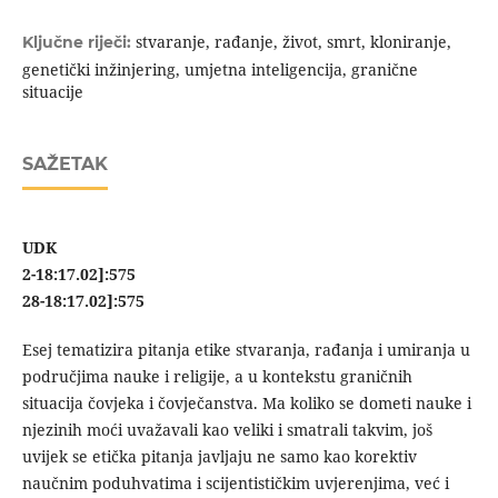
stvaranje, rađanje, život, smrt, kloniranje,
Ključne riječi:
genetički inžinjering, umjetna inteligencija, granične
situacije
SAŽETAK
UDK
2-18:17.02]:575
28-18:17.02]:575
Esej tematizira pitanja etike stvaranja, rađanja i umiranja u
područjima nauke i religije, a u kontekstu graničnih
situacija čovjeka i čovječanstva. Ma koliko se dometi nauke i
njezinih moći uvažavali kao veliki i smatrali takvim, još
uvijek se etička pitanja javljaju ne samo kao korektiv
naučnim poduhvatima i scijentističkim uvjerenjima, već i