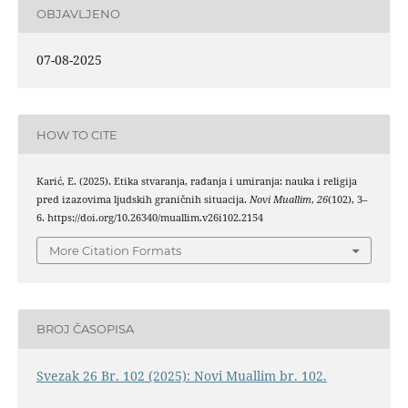
OBJAVLJENO
07-08-2025
HOW TO CITE
Karić, E. (2025). Etika stvaranja, rađanja i umiranja: nauka i religija
pred izazovima ljudskih graničnih situacija.
Novi Muallim
,
26
(102), 3–
6. https://doi.org/10.26340/muallim.v26i102.2154
More Citation Formats
BROJ ČASOPISA
Svezak 26 Br. 102 (2025): Novi Muallim br. 102.