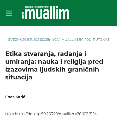
SVEZAK 26 BR. 102 (2025): NOVI MUALLIM BR. 102.
PUTOKAZI
Etika stvaranja, rađanja i
umiranja: nauka i religija pred
izazovima ljudskih graničnih
situacija
Enes Karić
DOI:
https://doi.org/10.26340/muallim.v26i102.2154