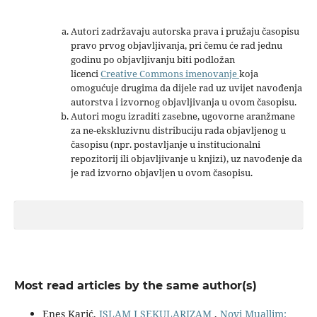
Autori zadržavaju autorska prava i pružaju časopisu
pravo prvog objavljivanja, pri čemu će rad jednu
godinu po objavljivanju biti podložan
licenci
Creative Commons imenovanje
koja
omogućuje drugima da dijele rad uz uvijet navođenja
autorstva i izvornog objavljivanja u ovom časopisu.
Autori mogu izraditi zasebne, ugovorne aranžmane
za ne-ekskluzivnu distribuciju rada objavljenog u
časopisu (npr. postavljanje u institucionalni
repozitorij ili objavljivanje u knjizi), uz navođenje da
je rad izvorno objavljen u ovom časopisu.
Most read articles by the same author(s)
Enes Karić,
ISLAM I SEKULARIZAM
,
Novi Muallim: