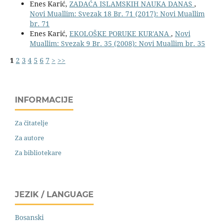
Enes Karić,
ZADAĆA ISLAMSKIH NAUKA DANAS
,
Novi Muallim: Svezak 18 Br. 71 (2017): Novi Muallim
br. 71
Enes Karić,
EKOLOŠKE PORUKE KUR'ANA
,
Novi
Muallim: Svezak 9 Br. 35 (2008): Novi Muallim br. 35
1
2
3
4
5
6
7
>
>>
INFORMACIJE
Za čitatelje
Za autore
Za bibliotekare
JEZIK / LANGUAGE
Bosanski