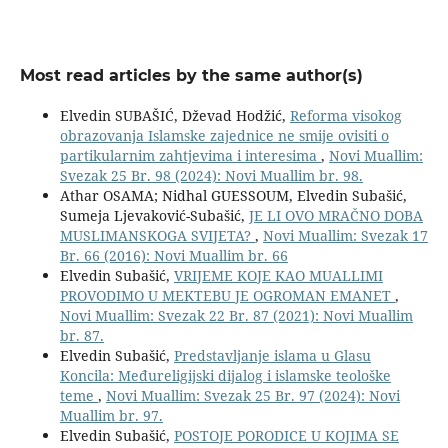
Most read articles by the same author(s)
Elvedin SUBAŠIĆ, Dževad Hodžić,
Reforma visokog
obrazovanja Islamske zajednice ne smije ovisiti o
partikularnim zahtjevima i interesima
,
Novi Muallim:
Svezak 25 Br. 98 (2024): Novi Muallim br. 98.
Athar OSAMA; Nidhal GUESSOUM, Elvedin Subašić,
Sumeja Ljevaković-Subašić,
JE LI OVO MRAČNO DOBA
MUSLIMANSKOGA SVIJETA?
,
Novi Muallim: Svezak 17
Br. 66 (2016): Novi Muallim br. 66
Elvedin Subašić,
VRIJEME KOJE KAO MUALLIMI
PROVODIMO U MEKTEBU JE OGROMAN EMANET
,
Novi Muallim: Svezak 22 Br. 87 (2021): Novi Muallim
br. 87.
Elvedin Subašić,
Predstavljanje islama u Glasu
Koncila: Međureligijski dijalog i islamske teološke
teme
,
Novi Muallim: Svezak 25 Br. 97 (2024): Novi
Muallim br. 97.
Elvedin Subašić,
POSTOJE PORODICE U KOJIMA SE