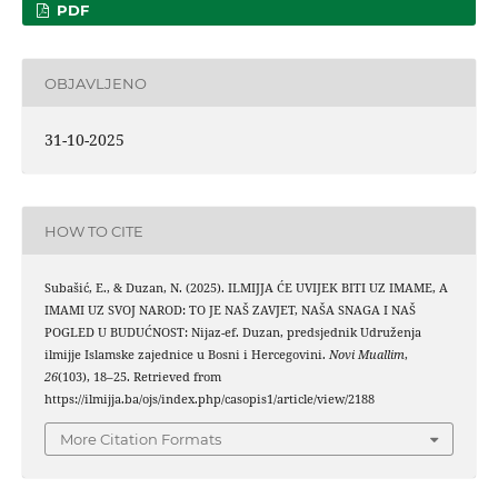
PDF
OBJAVLJENO
31-10-2025
HOW TO CITE
Subašić, E., & Duzan, N. (2025). ILMIJJA ĆE UVIJEK BITI UZ IMAME, A
IMAMI UZ SVOJ NAROD: TO JE NAŠ ZAVJET, NAŠA SNAGA I NAŠ
POGLED U BUDUĆNOST: Nijaz-ef. Duzan, predsjednik Udruženja
ilmijje Islamske zajednice u Bosni i Hercegovini.
Novi Muallim
,
26
(103), 18–25. Retrieved from
https://ilmijja.ba/ojs/index.php/casopis1/article/view/2188
More Citation Formats