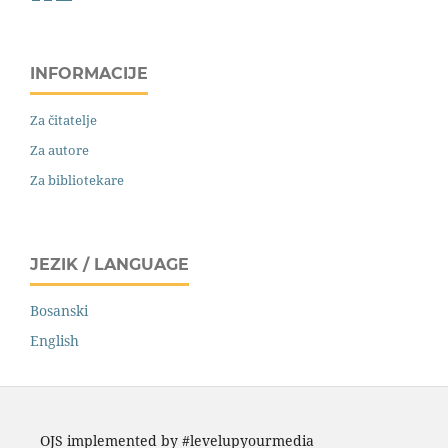
INFORMACIJE
Za čitatelje
Za autore
Za bibliotekare
JEZIK / LANGUAGE
Bosanski
English
OJS implemented by #levelupyourmedia