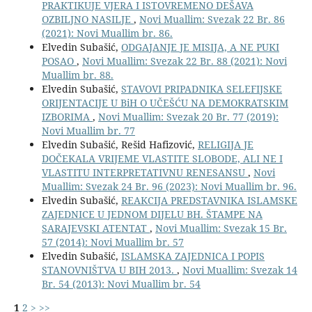
PRAKTIKUJE VJERA I ISTOVREMENO DEŠAVA
OZBILJNO NASILJE
,
Novi Muallim: Svezak 22 Br. 86
(2021): Novi Muallim br. 86.
Elvedin Subašić,
ODGAJANJE JE MISIJA, A NE PUKI
POSAO
,
Novi Muallim: Svezak 22 Br. 88 (2021): Novi
Muallim br. 88.
Elvedin Subašić,
STAVOVI PRIPADNIKA SELEFIJSKE
ORIJENTACIJE U BiH O UČEŠĆU NA DEMOKRATSKIM
IZBORIMA
,
Novi Muallim: Svezak 20 Br. 77 (2019):
Novi Muallim br. 77
Elvedin Subašić, Rešid Hafizović,
RELIGIJA JE
DOČEKALA VRIJEME VLASTITE SLOBODE, ALI NE I
VLASTITU INTERPRETATIVNU RENESANSU
,
Novi
Muallim: Svezak 24 Br. 96 (2023): Novi Muallim br. 96.
Elvedin Subašić,
REAKCIJA PREDSTAVNIKA ISLAMSKE
ZAJEDNICE U JEDNOM DIJELU BH. ŠTAMPE NA
SARAJEVSKI ATENTAT
,
Novi Muallim: Svezak 15 Br.
57 (2014): Novi Muallim br. 57
Elvedin Subašić,
ISLAMSKA ZAJEDNICA I POPIS
STANOVNIŠTVA U BIH 2013.
,
Novi Muallim: Svezak 14
Br. 54 (2013): Novi Muallim br. 54
1
2
>
>>