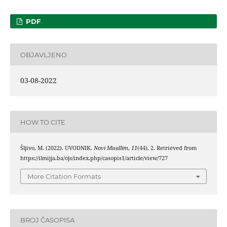
PDF
OBJAVLJENO
03-08-2022
HOW TO CITE
Šljivo, M. (2022). UVODNIK.
Novi Muallim
,
11
(44), 2. Retrieved from
https://ilmijja.ba/ojs/index.php/casopis1/article/view/727
More Citation Formats
BROJ ČASOPISA