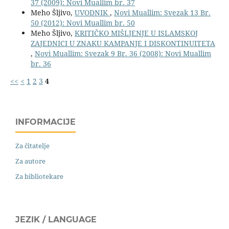
37 (2009): Novi Muallim br. 37
Meho Šljivo,
UVODNIK
,
Novi Muallim: Svezak 13 Br.
50 (2012): Novi Muallim br. 50
Meho Šljivo,
KRITIČKO MIŠLJENJE U ISLAMSKOJ
ZAJEDNICI U ZNAKU KAMPANJE I DISKONTINUITETA
,
Novi Muallim: Svezak 9 Br. 36 (2008): Novi Muallim
br. 36
<<
<
1
2
3
4
INFORMACIJE
Za čitatelje
Za autore
Za bibliotekare
JEZIK / LANGUAGE