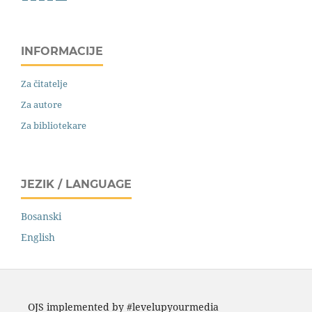
INFORMACIJE
Za čitatelje
Za autore
Za bibliotekare
JEZIK / LANGUAGE
Bosanski
English
OJS implemented by #levelupyourmedia