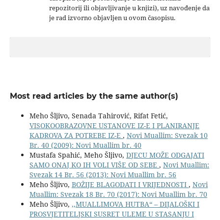
repozitorij ili objavljivanje u knjizi), uz navođenje da
je rad izvorno objavljen u ovom časopisu.
Most read articles by the same author(s)
Meho Šljivo, Senada Tahirović, Rifat Fetić,
VISOKOOBRAZOVNE USTANOVE IZ-E I PLANIRANJE
KADROVA ZA POTREBE IZ-E
,
Novi Muallim: Svezak 10
Br. 40 (2009): Novi Muallim br. 40
Mustafa Spahić, Meho Šljivo,
DJECU MOŽE ODGAJATI
SAMO ONAJ KO IH VOLI VIŠE OD SEBE
,
Novi Muallim:
Svezak 14 Br. 56 (2013): Novi Muallim br. 56
Meho Šljivo,
BOŽIJE BLAGODATI I VRIJEDNOSTI
,
Novi
Muallim: Svezak 18 Br. 70 (2017): Novi Muallim br. 70
Meho Šljivo,
,,MUALLIMOVA HUTBA“ – DIJALOŠKI I
PROSVJETITELJSKI SUSRET ULEME U STASANJU I