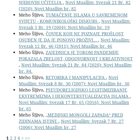
NJIHOVIH UČITELJA
,
Novi Muallim: Svezak 21 Br. 82
(2020): Novi Muallim br. 82
Meho Šljivo,
TUMAČENJE ISLAMA U SAVREMENOM
SVIJETU - KOMUNIKOLOŠKI DISKURS
,
Novi Muallim:
Svezak 5 Br. 19 (2004): Novi Muallim br. 19
Meho Šljivo,
ČOVJEK KOJI NE POZNAJE PROŠLOST
OSUĐEN JE DA JE PONOVO PROŽIVI...
,
Novi Muallim:
Svezak 12 Br. 46 (2011): Novi Muallim br. 46
Meho Šljivo,
ZAJEDNICA JE TOKOM PANDEMIJE
POKAZALA ZRELOST, ODGOVORNOST I KREATIVNOST
,
Novi Muallim: Svezak 21 Br. 84 (2020): Novi Muallim
br. 84.
Meho Šljivo,
RETORIKA I MANIPULACIJA
,
Novi
Muallim: Svezak 8 Br. 30 (2007): Novi Muallim br. 30
Meho Šljivo,
PSEUDORELIGIJSKO LEGITIMIZIRANJE
EKSTREMIZMA I DEKONTEKSTUALIZACIJA ISLAMA
,
Novi Muallim: Svezak 17 Br. 65 (2016): Novi Muallim
br. 65
Meho Šljivo,
„MEDIJSKI MONGOLI ZAPADA“ PRED
ZIDINAMA ISTINE
,
Novi Muallim: Svezak 7 Br. 27
(2006): Novi Muallim br. 27
1
2
3
4
>
>>