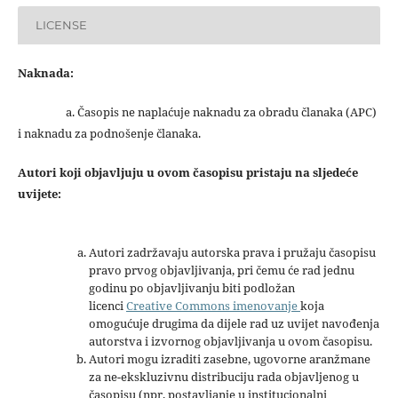
LICENSE
Naknada:
a. Časopis ne naplaćuje naknadu za obradu članaka (APC)
i naknadu za podnošenje članaka.
Autori koji objavljuju u ovom časopisu pristaju na sljedeće
uvijete:
Autori zadržavaju autorska prava i pružaju časopisu
pravo prvog objavljivanja, pri čemu će rad jednu
godinu po objavljivanju biti podložan
licenci
Creative Commons imenovanje
koja
omogućuje drugima da dijele rad uz uvijet navođenja
autorstva i izvornog objavljivanja u ovom časopisu.
Autori mogu izraditi zasebne, ugovorne aranžmane
za ne-ekskluzivnu distribuciju rada objavljenog u
časopisu (npr. postavljanje u institucionalni