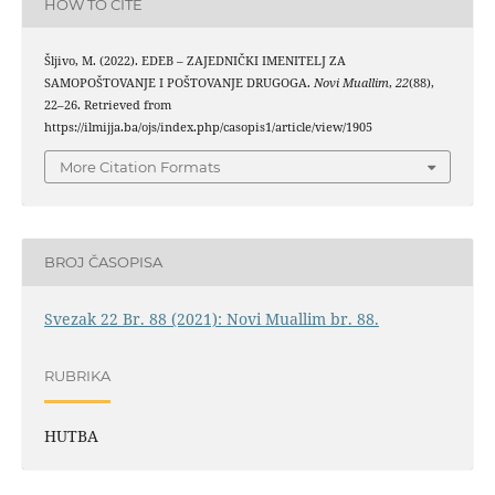
HOW TO CITE
Šljivo, M. (2022). EDEB – ZAJEDNIČKI IMENITELJ ZA
SAMOPOŠTOVANJE I POŠTOVANJE DRUGOGA.
Novi Muallim
,
22
(88),
22–26. Retrieved from
https://ilmijja.ba/ojs/index.php/casopis1/article/view/1905
More Citation Formats
BROJ ČASOPISA
Svezak 22 Br. 88 (2021): Novi Muallim br. 88.
RUBRIKA
HUTBA