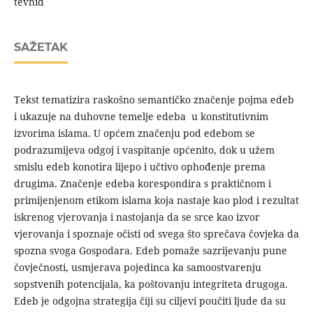
tevhid
SAŽETAK
Tekst tematizira raskošno semantičko značenje pojma edeb
i ukazuje na duhovne temelje edeba u konstitutivnim
izvorima islama. U općem značenju pod edebom se
podrazumijeva odgoj i vaspitanje općenito, dok u užem
smislu edeb konotira lijepo i učtivo ophođenje prema
drugima. Značenje edeba korespondira s praktičnom i
primijenjenom etikom islama koja nastaje kao plod i rezultat
iskrenog vjerovanja i nastojanja da se srce kao izvor
vjerovanja i spoznaje očisti od svega što sprečava čovjeka da
spozna svoga Gospodara. Edeb pomaže sazrijevanju pune
čovječnosti, usmjerava pojedinca ka samoostvarenju
sopstvenih potencijala, ka poštovanju integriteta drugoga.
Edeb je odgojna strategija čiji su ciljevi poučiti ljude da su