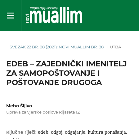
SVEZAK 22 BR. 88 (2021): NOVI MUALLIM BR. 88.
HUTBA
EDEB – ZAJEDNIČKI IMENITELJ
ZA SAMOPOŠTOVANJE I
POŠTOVANJE DRUGOGA
Meho Šljivo
Uprava za vjerske poslove Rijaseta IZ
edeb, odgoj, odgajanje, kultura ponašanja,
Ključne riječi: