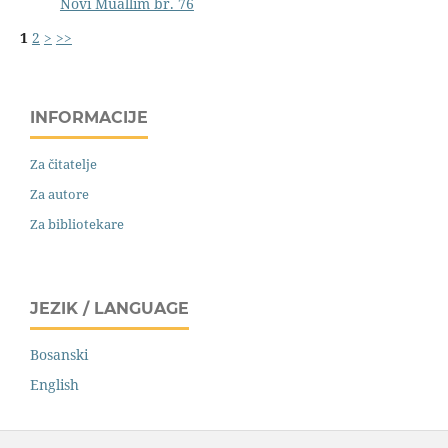
Novi Muallim br. 76
1
2
>
>>
INFORMACIJE
Za čitatelje
Za autore
Za bibliotekare
JEZIK / LANGUAGE
Bosanski
English