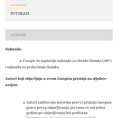
PUTOKAZI
LICENSE
Naknada:
a. Časopis ne naplaćuje naknadu za obradu članaka (APC)
i naknadu za podnošenje članaka.
Autori koji objavljuju u ovom časopisu pristaju na sljedeće
uvijete:
Autori zadržavaju autorska prava i pružaju časopisu
pravo prvog objavljivanja, pri čemu će rad jednu
godinu po objavljivanju biti podložan
licenci
Creative Commons imenovanje
koja