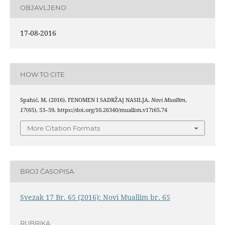
OBJAVLJENO
17-08-2016
HOW TO CITE
Spahić, M. (2016). FENOMEN I SADRŽAJ NASILJA.
Novi Muallim
,
17
(65), 53–59. https://doi.org/10.26340/muallim.v17i65.74
More Citation Formats
BROJ ČASOPISA
Svezak 17 Br. 65 (2016): Novi Muallim br. 65
RUBRIKA