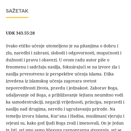
SAŽETAK
UDK 343.55:28
Svako etičko učenje utemeljeno je na pitanjima o dobru i
zlu, naredbi i zabrani, slobodi i odgovornosti, mogućnosti i
dužnosti i pravu i obavezi. U ovom radu autor piše o
fenomenu i sadržaju nasilja, fokusirajući se na izvore zla i
nasilja prvenstveno iz perspektive učenja islama. Etika
izvedena iz islamskog učenja zagovara svetost
nepovredivosti života, pravdu i jednakost. Zaborav Boga,
udaljavanje od Boga, a približavanje šejtanu neumitno vodi
ka samodestrukciji, negaciji vrijednosti, principa, nepravdi i
nasilju nad drugima, neredu i ugrožavanju prirode. Na
temelju izvora Islama, Kur’ana i Hadisa, muslimani vjeruju i
svjesni su, kako god ljudi Boga zvali i imenovali, On je Jedan
te Isti, svi smo samo Njegova ravnopravna stvorenja, svi se