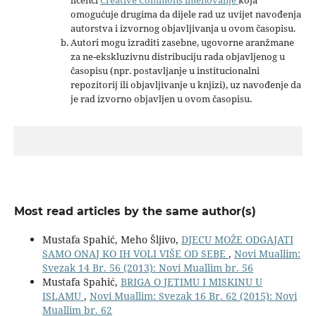
omogućuje drugima da dijele rad uz uvijet navođenja
autorstva i izvornog objavljivanja u ovom časopisu.
Autori mogu izraditi zasebne, ugovorne aranžmane
za ne-ekskluzivnu distribuciju rada objavljenog u
časopisu (npr. postavljanje u institucionalni
repozitorij ili objavljivanje u knjizi), uz navođenje da
je rad izvorno objavljen u ovom časopisu.
Most read articles by the same author(s)
Mustafa Spahić, Meho Šljivo,
DJECU MOŽE ODGAJATI
SAMO ONAJ KO IH VOLI VIŠE OD SEBE
,
Novi Muallim:
Svezak 14 Br. 56 (2013): Novi Muallim br. 56
Mustafa Spahić,
BRIGA O JETIMU I MISKINU U
ISLAMU
,
Novi Muallim: Svezak 16 Br. 62 (2015): Novi
Muallim br. 62