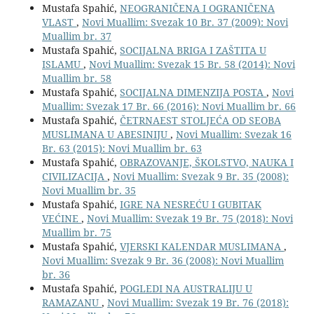
Mustafa Spahić,
NEOGRANIČENA I OGRANIČENA
VLAST
,
Novi Muallim: Svezak 10 Br. 37 (2009): Novi
Muallim br. 37
Mustafa Spahić,
SOCIJALNA BRIGA I ZAŠTITA U
ISLAMU
,
Novi Muallim: Svezak 15 Br. 58 (2014): Novi
Muallim br. 58
Mustafa Spahić,
SOCIJALNA DIMENZIJA POSTA
,
Novi
Muallim: Svezak 17 Br. 66 (2016): Novi Muallim br. 66
Mustafa Spahić,
ČETRNAEST STOLJEĆA OD SEOBA
MUSLIMANA U ABESINIJU
,
Novi Muallim: Svezak 16
Br. 63 (2015): Novi Muallim br. 63
Mustafa Spahić,
OBRAZOVANJE, ŠKOLSTVO, NAUKA I
CIVILIZACIJA
,
Novi Muallim: Svezak 9 Br. 35 (2008):
Novi Muallim br. 35
Mustafa Spahić,
IGRE NA NESREĆU I GUBITAK
VEĆINE
,
Novi Muallim: Svezak 19 Br. 75 (2018): Novi
Muallim br. 75
Mustafa Spahić,
VJERSKI KALENDAR MUSLIMANA
,
Novi Muallim: Svezak 9 Br. 36 (2008): Novi Muallim
br. 36
Mustafa Spahić,
POGLEDI NA AUSTRALIJU U
RAMAZANU
,
Novi Muallim: Svezak 19 Br. 76 (2018):