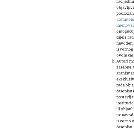
rad jednu
objavljiva
podložan 
Common
imenova
omogućuj
dijele rad
navođenja
izvornog 
ovom čas
Autori mo
zasebne,
aranžman
ekskluziv
rada obja
časopisu 
postavlja
institucio
ili objavl
uz navođe
izvorno 
časopisu.