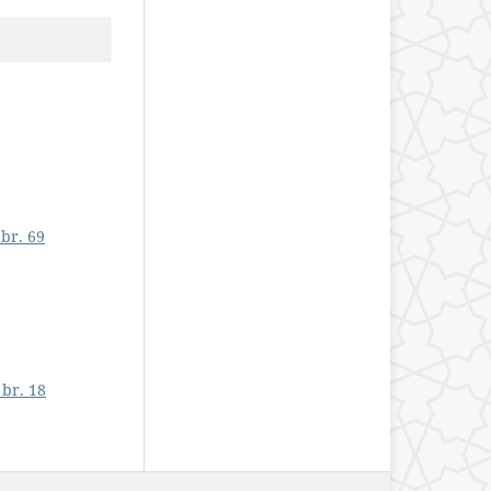
br. 69
 br. 18