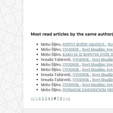
Most read articles by the same author(
Meho Šljivo,
POŠTUJ BOŽIJE GRANICE
,
Nov
Meho Šljivo,
UVODNIK
,
Novi Muallim: Sve
Meho Šljivo,
KAKO SE IZ ROPSTVA STIŽE
Senada Tahirović,
UVODNIK
,
Novi Muallim
Meho Šljivo,
UVODNIK
,
Novi Muallim: Sve
Meho Šljivo,
UVODNIK
,
Novi Muallim: Sve
Senada Tahirović,
UVODNIK
,
Novi Muallim
Senada Tahirović,
UVODNIK
,
Novi Muallim
Meho Šljivo,
UVODNIK
,
Novi Muallim: Sve
Meho Šljivo,
POVRATAK ZAJEDNIČKIM VR
<<
<
1
2
3
4
5
6
7
8
>
>>