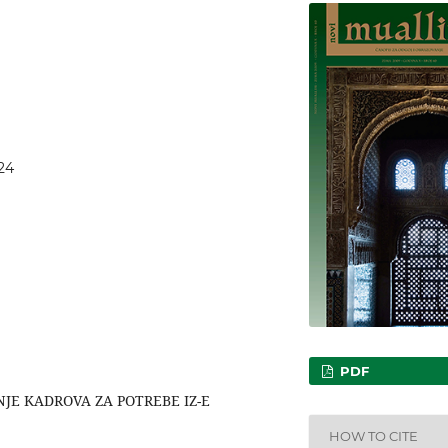
24
PDF
JE KADROVA ZA POTREBE IZ-E
HOW TO CITE