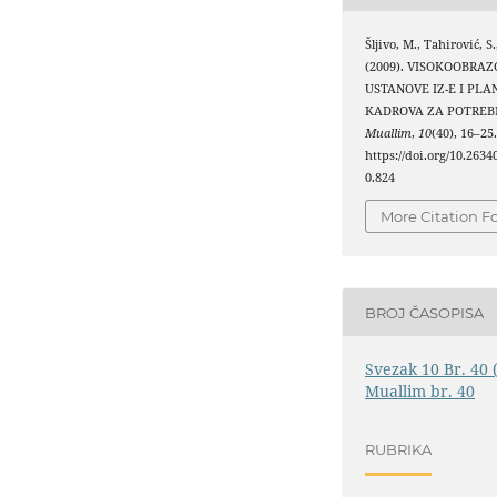
Šljivo, M., Tahirović, S.
(2009). VISOKOOBRA
USTANOVE IZ-E I PLA
KADROVA ZA POTREBE
Muallim
,
10
(40), 16–25
https://doi.org/10.263
0.824
More Citation F
BROJ ČASOPISA
Svezak 10 Br. 40 
Muallim br. 40
RUBRIKA