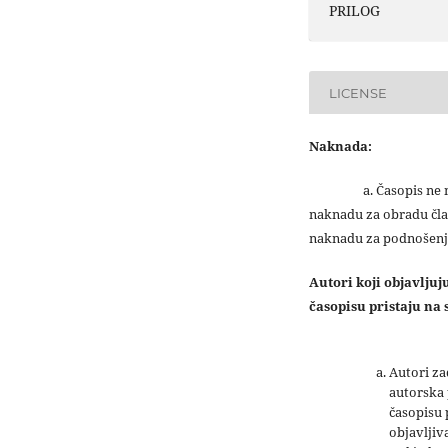
PRILOG
LICENSE
Naknada:
a. Časopis ne na
naknadu za obradu čla
naknadu za podnošenj
Autori koji objavlju
časopisu pristaju na s
Autori z
autorska 
časopisu
objavljiv