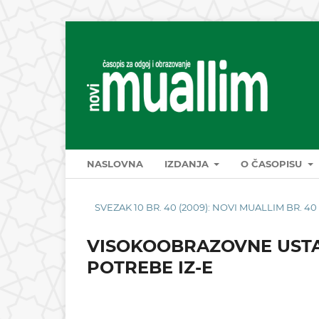
NASLOVNA
IZDANJA
O ČASOPISU
SVEZAK 10 BR. 40 (2009): NOVI MUALLIM BR. 40
VISOKOOBRAZOVNE USTAN
POTREBE IZ-E