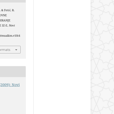
, & Fetić, R.
ZOVNE
NIRANJE
 IZ-E.
Novi
.
40/muallim.v10i4
ormats
(2009): Novi