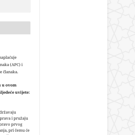
plaćuje
naka (APC) i
e članaka.
ju u ovom
ljedeće uvijete:
adržavaju
prava i pružaju
 pravo prvog
anja, pri čemu će