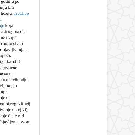
 godinu po
nju biti
licenci
Creative
s
nje
koja
e drugima da
 uz uvijet
 autorstva i
objavljivanja u
opisu.
gu izraditi
 ugovorne
e za ne-
nu distribuciju
vljenog u
(npr.
nje u
nalni repozitorij
jivanje u knjizi),
nje da je rad
objavljen u ovom