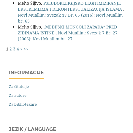
Meho Šljivo,
PSEUDORELIGIJSKO LEGITIMIZIRANJE
EKSTREMIZMA I DEKONTEKSTUALIZACIJA ISLAMA
,
Novi Muallim: Svezak 17 Br. 65 (2016): Novi Muallim
br. 65
Meho Šljivo,
„MEDIJSKI MONGOLI ZAPADA“ PRED
ZIDINAMA ISTINE
,
Novi Muallim: Svezak 7 Br. 27
(2006): Novi Muallim br. 27
1
2
3
4
>
>>
INFORMACIJE
Za čitatelje
Za autore
Za bibliotekare
JEZIK / LANGUAGE