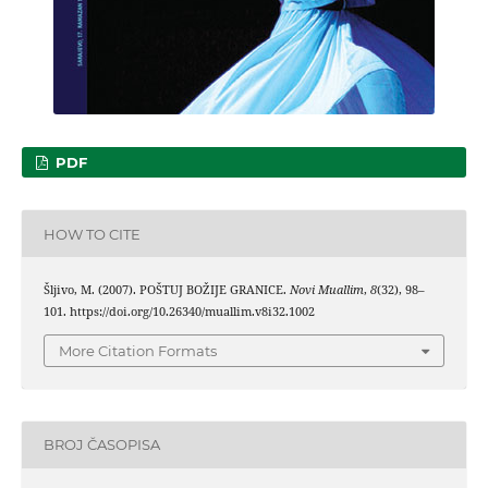
PDF
HOW TO CITE
Šljivo, M. (2007). POŠTUJ BOŽIJE GRANICE.
Novi Muallim
,
8
(32), 98–
101. https://doi.org/10.26340/muallim.v8i32.1002
More Citation Formats
BROJ ČASOPISA