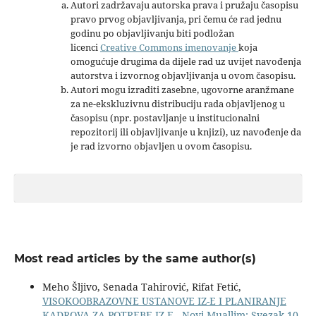
Autori zadržavaju autorska prava i pružaju časopisu
pravo prvog objavljivanja, pri čemu će rad jednu
godinu po objavljivanju biti podložan
licenci
Creative Commons imenovanje
koja
omogućuje drugima da dijele rad uz uvijet navođenja
autorstva i izvornog objavljivanja u ovom časopisu.
Autori mogu izraditi zasebne, ugovorne aranžmane
za ne-ekskluzivnu distribuciju rada objavljenog u
časopisu (npr. postavljanje u institucionalni
repozitorij ili objavljivanje u knjizi), uz navođenje da
je rad izvorno objavljen u ovom časopisu.
Most read articles by the same author(s)
Meho Šljivo, Senada Tahirović, Rifat Fetić,
VISOKOOBRAZOVNE USTANOVE IZ-E I PLANIRANJE
KADROVA ZA POTREBE IZ-E
,
Novi Muallim: Svezak 10