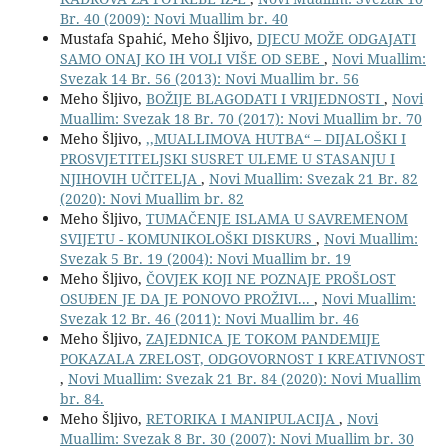
Br. 40 (2009): Novi Muallim br. 40
Mustafa Spahić, Meho Šljivo,
DJECU MOŽE ODGAJATI
SAMO ONAJ KO IH VOLI VIŠE OD SEBE
,
Novi Muallim:
Svezak 14 Br. 56 (2013): Novi Muallim br. 56
Meho Šljivo,
BOŽIJE BLAGODATI I VRIJEDNOSTI
,
Novi
Muallim: Svezak 18 Br. 70 (2017): Novi Muallim br. 70
Meho Šljivo,
,,MUALLIMOVA HUTBA“ – DIJALOŠKI I
PROSVJETITELJSKI SUSRET ULEME U STASANJU I
NJIHOVIH UČITELJA
,
Novi Muallim: Svezak 21 Br. 82
(2020): Novi Muallim br. 82
Meho Šljivo,
TUMAČENJE ISLAMA U SAVREMENOM
SVIJETU - KOMUNIKOLOŠKI DISKURS
,
Novi Muallim:
Svezak 5 Br. 19 (2004): Novi Muallim br. 19
Meho Šljivo,
ČOVJEK KOJI NE POZNAJE PROŠLOST
OSUĐEN JE DA JE PONOVO PROŽIVI...
,
Novi Muallim:
Svezak 12 Br. 46 (2011): Novi Muallim br. 46
Meho Šljivo,
ZAJEDNICA JE TOKOM PANDEMIJE
POKAZALA ZRELOST, ODGOVORNOST I KREATIVNOST
,
Novi Muallim: Svezak 21 Br. 84 (2020): Novi Muallim
br. 84.
Meho Šljivo,
RETORIKA I MANIPULACIJA
,
Novi
Muallim: Svezak 8 Br. 30 (2007): Novi Muallim br. 30