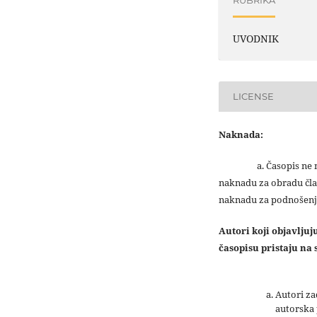
RUBRIKA
UVODNIK
LICENSE
Naknada:
a. Časopis ne na
naknadu za obradu čla
naknadu za podnošenj
Autori koji objavlju
časopisu pristaju na s
Autori z
autorska 