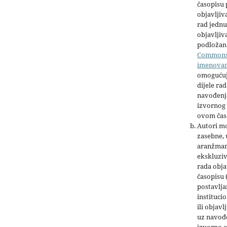
časopisu
objavljiv
rad jednu
objavljiva
podložan 
Common
imenova
omogućuj
dijele rad
navođenja
izvornog 
ovom čas
Autori mo
zasebne,
aranžman
ekskluziv
rada obja
časopisu 
postavlja
institucio
ili objavl
uz navođe
izvorno 