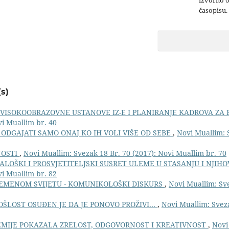
časopisu.
s)
VISOKOOBRAZOVNE USTANOVE IZ-E I PLANIRANJE KADROVA ZA 
vi Muallim br. 40
ODGAJATI SAMO ONAJ KO IH VOLI VIŠE OD SEBE
,
Novi Muallim: 
NOSTI
,
Novi Muallim: Svezak 18 Br. 70 (2017): Novi Muallim br. 70
ALOŠKI I PROSVJETITELJSKI SUSRET ULEME U STASANJU I NJIH
vi Muallim br. 82
EMENOM SVIJETU - KOMUNIKOLOŠKI DISKURS
,
Novi Muallim: Sve
OŠLOST OSUĐEN JE DA JE PONOVO PROŽIVI...
,
Novi Muallim: Svez
EMIJE POKAZALA ZRELOST, ODGOVORNOST I KREATIVNOST
,
Novi