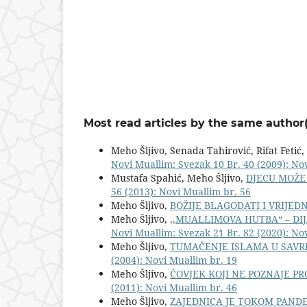
Most read articles by the same author(
Meho Šljivo, Senada Tahirović, Rifat Fetić,
Novi Muallim: Svezak 10 Br. 40 (2009): No
Mustafa Spahić, Meho Šljivo,
DJECU MOŽE 
56 (2013): Novi Muallim br. 56
Meho Šljivo,
BOŽIJE BLAGODATI I VRIJED
Meho Šljivo,
,,MUALLIMOVA HUTBA“ – DIJ
Novi Muallim: Svezak 21 Br. 82 (2020): No
Meho Šljivo,
TUMAČENJE ISLAMA U SAVR
(2004): Novi Muallim br. 19
Meho Šljivo,
ČOVJEK KOJI NE POZNAJE PR
(2011): Novi Muallim br. 46
Meho Šljivo,
ZAJEDNICA JE TOKOM PAND