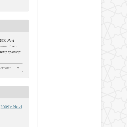
DNIK.
Novi
trieved from
index.php/casopi
ormats
(2009): Novi