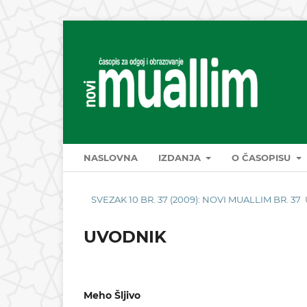
NASLOVNA
IZDANJA
O ČASOPISU
SVEZAK 10 BR. 37 (2009): NOVI MUALLIM BR. 37
UVODNIK
Meho Šljivo