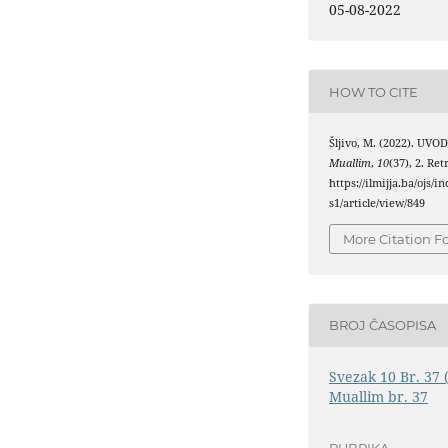
05-08-2022
HOW TO CITE
Šljivo, M. (2022). UVO
Muallim
,
10
(37), 2. Re
https://ilmijja.ba/ojs/
s1/article/view/849
More Citation F
BROJ ČASOPISA
Svezak 10 Br. 37 
Muallim br. 37