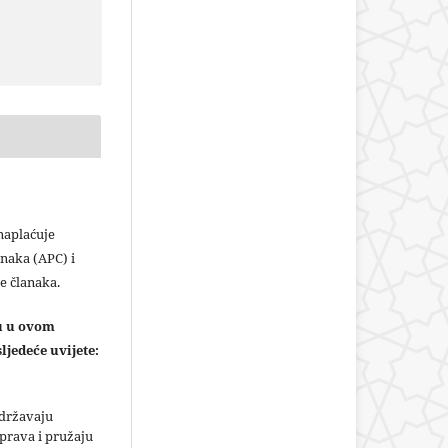
plaćuje
naka (APC) i
e članaka.
ju u ovom
ljedeće uvijete:
adržavaju
prava i pružaju