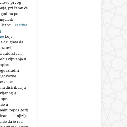
 pravo prvog
anja, pri čemu će
 godinu po
nju biti
licenci
Creative
s
nje
koja
e drugima da
 uz uvijet
 autorstva i
objavljivanja u
opisu.
gu izraditi
 ugovorne
e za ne-
nu distribuciju
vljenog u
(npr.
nje u
nalni repozitorij
jivanje u knjizi),
nje da je rad
objavljen u ovom