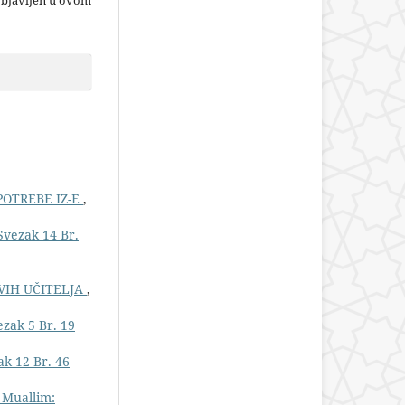
POTREBE IZ-E
,
Svezak 14 Br.
OVIH UČITELJA
,
zak 5 Br. 19
ak 12 Br. 46
 Muallim: