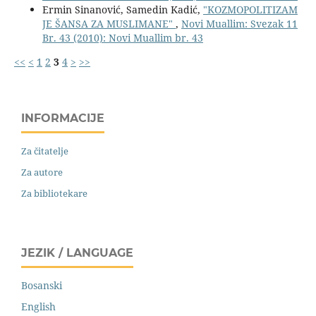
Ermin Sinanović, Samedin Kadić,
"KOZMOPOLITIZAM
JE ŠANSA ZA MUSLIMANE"
,
Novi Muallim: Svezak 11
Br. 43 (2010): Novi Muallim br. 43
<<
<
1
2
3
4
>
>>
INFORMACIJE
Za čitatelje
Za autore
Za bibliotekare
JEZIK / LANGUAGE
Bosanski
English