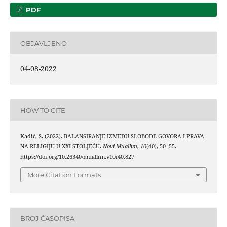
PDF
OBJAVLJENO
04-08-2022
HOW TO CITE
Kadić, S. (2022). BALANSIRANJE IZMEĐU SLOBODE GOVORA I PRAVA
NA RELIGIJU U XXI STOLJEĆU.
Novi Muallim
,
10
(40), 50–55.
https://doi.org/10.26340/muallim.v10i40.827
More Citation Formats
BROJ ČASOPISA