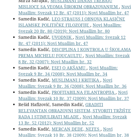
Mirza Sarajkić,
MUSLIMANI DANAS TREBAJU
MISLIOCE SA VEOMA ŠIROKIM OBRAZOVANJEM
,
Novi
Muallim: Svezak 12 Br. 47 (2011): Novi Muallim br. 47
Samedin Kadić,
LEO STRAUSS I OBNOVA KLASIČNE
ISLAMSKE POLITIČKE FILOZOFIJE
,
Novi Muallim:
Svezak 20 Br. 80 (2019): Novi Muallim br. 80
Samedin Kadić,
UVODNIK
,
Novi Muallim: Svezak 12
Br. 47 (2011): Novi Muallim br. 47
Samedin Kadić,
DISCIPLINA I KONTROLA U ŠKOLAMA
PREMA MICHELU FOUCAULTU
,
Novi Muallim: Svezak
8 Br. 32 (2007): Novi Muallim br. 32
Samedin Kadić,
ESEJ O AKŠAMU
,
Novi Muallim:
Svezak 9 Br. 34 (2008): Novi Muallim br. 34
Samedin Kadić,
MUSLIMANI I KRITIKA
,
Novi
Muallim: Svezak 9 Br. 36 (2008): Novi Muallim br. 36
Samedin Kadić,
PROFITABILNA FILANTROPIJA
,
Novi
Muallim: Svezak 10 Br. 37 (2009): Novi Muallim br. 37
Rešid Hafizović, Samedin Kadić,
GRADITI
RELEVANTAN OBRAZOVNI SISTEM, STVORITI TRŽIŠTE
RADA I STIMULIRATI MLADE
,
Novi Muallim: Svezak
13 Br. 52 (2012): Novi Muallim br. 52
Samedin Kadić,
MERCAN DEDE, NEFES
,
Novi
Muallim: Svezak 10 Br. 38 (2009): Novi Muallim br. 38