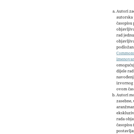
Autori z
autorska 
časopisu
objavljiv
rad jednu
objavljiva
podložan 
Common
imenova
omogućuj
dijele rad
navođenja
izvornog 
ovom čas
Autori mo
zasebne,
aranžman
ekskluziv
rada obja
časopisu 
postavlja