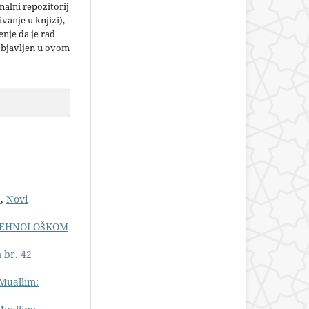
nalni repozitorij
jivanje u knjizi),
nje da je rad
objavljen u ovom
E
,
Novi
TEHNOLOŠKOM
 br. 42
Muallim: