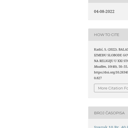
04-08-2022
HOW TO CITE
Kadić, S. (2022). BAL
IZMEĐU SLOBODE GO
NA RELIGIJU U XXI S
Muallim
,
10
(40), 50–55
https://doi.org/10.263
0.827
More Citation F
BROJ ČASOPISA
Svezak 10 Br. 40 