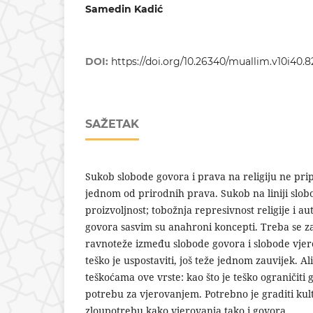
Samedin Kadić
DOI:
https://doi.org/10.26340/muallim.v10i40.8
SAŽETAK
Sukob slobode govora i prava na religiju ne pri
jednom od prirodnih prava. Sukob na liniji slobod
proizvoljnost; tobožnja represivnost religije i
govora sasvim su anahroni koncepti. Treba se z
ravnoteže između slobode govora i slobode vjero
teško je uspostaviti, još teže jednom zauvijek. 
teškoćama ove vrste: kao što je teško ograničiti g
potrebu za vjerovanjem. Potrebno je graditi kult
zloupotrebu kako vjerovanja tako i govora.