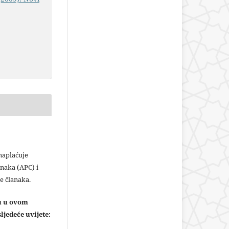
plaćuje
naka (APC) i
e članaka.
ju u ovom
ljedeće uvijete: