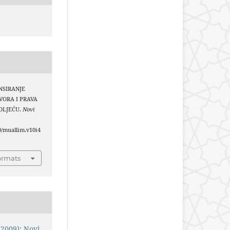
ANSIRANJE
VORA I PRAVA
TOLJEĆU.
Novi
.
40/muallim.v10i4
ormats
(2009): Novi