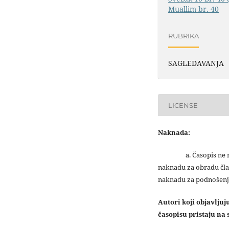
Muallim br. 40
RUBRIKA
SAGLEDAVANJA
LICENSE
Naknada:
a. Časopis ne na
naknadu za obradu čla
naknadu za podnošenj
Autori koji objavlju
časopisu pristaju na s