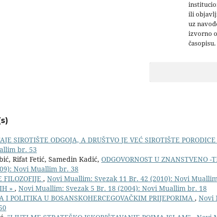
institucio
ili objavl
uz navođe
izvorno 
časopisu.
s)
AJE SIROTIŠTE ODGOJA, A DRUŠTVO JE VEĆ SIROTIŠTE PORODIC
allim br. 53
ić, Rifat Fetić, Samedin Kadić,
ODGOVORNOST U ZNANSTVENO -
09): Novi Muallim br. 38
 FILOZOFIJE
,
Novi Muallim: Svezak 11 Br. 42 (2010): Novi Muallim
IH »
,
Novi Muallim: Svezak 5 Br. 18 (2004): Novi Muallim br. 18
JA I POLITIKA U BOSANSKOHERCEGOVAČKIM PRIJEPORIMA
,
Novi 
50