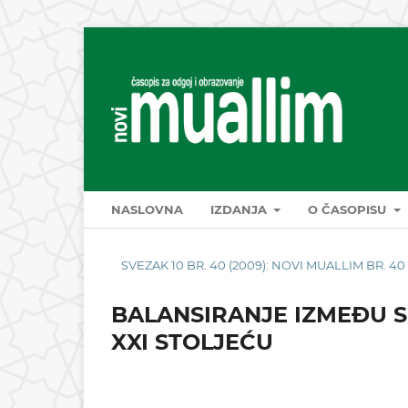
NASLOVNA
IZDANJA
O ČASOPISU
SVEZAK 10 BR. 40 (2009): NOVI MUALLIM BR. 40
BALANSIRANJE IZMEĐU S
XXI STOLJEĆU