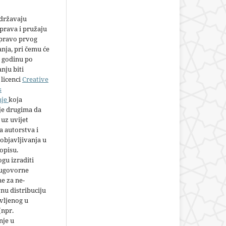
adržavaju
prava i pružaju
 pravo prvog
anja, pri čemu će
 godinu po
nju biti
licenci
Creative
s
nje
koja
e drugima da
 uz uvijet
 autorstva i
objavljivanja u
opisu.
gu izraditi
 ugovorne
e za ne-
nu distribuciju
vljenog u
(npr.
nje u