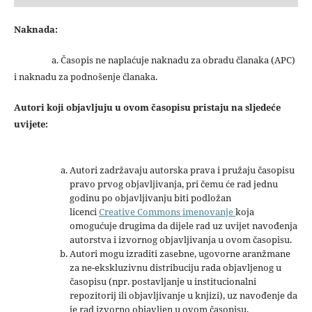
Naknada:
a. Časopis ne naplaćuje naknadu za obradu članaka (APC)
i naknadu za podnošenje članaka.
Autori koji objavljuju u ovom časopisu pristaju na sljedeće
uvijete:
Autori zadržavaju autorska prava i pružaju časopisu
pravo prvog objavljivanja, pri čemu će rad jednu
godinu po objavljivanju biti podložan
licenci
Creative Commons imenovanje
koja
omogućuje drugima da dijele rad uz uvijet navođenja
autorstva i izvornog objavljivanja u ovom časopisu.
Autori mogu izraditi zasebne, ugovorne aranžmane
za ne-ekskluzivnu distribuciju rada objavljenog u
časopisu (npr. postavljanje u institucionalni
repozitorij ili objavljivanje u knjizi), uz navođenje da
je rad izvorno objavljen u ovom časopisu.