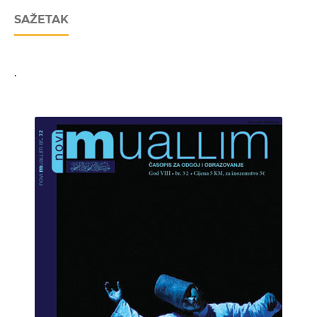
SAŽETAK
.