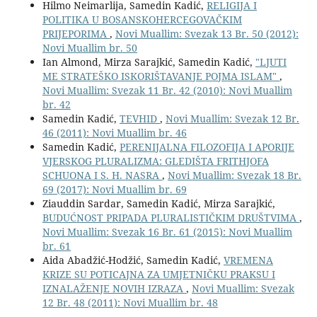
Hilmo Neimarlija, Samedin Kadić,
RELIGIJA I
POLITIKA U BOSANSKOHERCEGOVAČKIM
PRIJEPORIMA
,
Novi Muallim: Svezak 13 Br. 50 (2012):
Novi Muallim br. 50
Ian Almond, Mirza Sarajkić, Samedin Kadić,
"LJUTI
ME STRATEŠKO ISKORIŠTAVANJE POJMA ISLAM"
,
Novi Muallim: Svezak 11 Br. 42 (2010): Novi Muallim
br. 42
Samedin Kadić,
TEVHID
,
Novi Muallim: Svezak 12 Br.
46 (2011): Novi Muallim br. 46
Samedin Kadić,
PERENIJALNA FILOZOFIJA I APORIJE
VJERSKOG PLURALIZMA: GLEDIŠTA FRITHJOFA
SCHUONA I S. H. NASRA
,
Novi Muallim: Svezak 18 Br.
69 (2017): Novi Muallim br. 69
Ziauddin Sardar, Samedin Kadić, Mirza Sarajkić,
BUDUĆNOST PRIPADA PLURALISTIČKIM DRUŠTVIMA
,
Novi Muallim: Svezak 16 Br. 61 (2015): Novi Muallim
br. 61
Aida Abadžić-Hodžić, Samedin Kadić,
VREMENA
KRIZE SU POTICAJNA ZA UMJETNIČKU PRAKSU I
IZNALAŽENJE NOVIH IZRAZA
,
Novi Muallim: Svezak
12 Br. 48 (2011): Novi Muallim br. 48