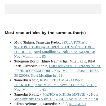
Most read articles by the same author(s)
Mujo Slatina, Samedin Kadić,
ŠKOLA POSTAJE
SIROTIŠTE ODGOJA, A DRUŠTVO JE VEĆ SIROTIŠTE
PORODICE
,
Novi Muallim: Svezak 14 Br. 53 (2013):
Novi Muallim br. 53
Sulejman Bosto, Hilmo Neimarlija, Mile Babić, Rifat
Fetić, Samedin Kadić,
ODGOVORNOST U ZNANSTVENO
-TEHNOLOŠKOM DOBU
,
Novi Muallim: Svezak 10 Br.
38 (2009): Novi Muallim br. 38
Samedin Kadić,
KONCEPT KOMPARATIVNE
FILOZOFIJE
,
Novi Muallim: Svezak 11 Br. 42 (2010):
Novi Muallim br. 42
Samedin Kadić,
« MATIČNA KNJIGA MRTVIH »
,
Novi
Muallim: Svezak 5 Br. 18 (2004): Novi Muallim br. 18
Hilmo Neimarlija, Samedin Kadić,
RELIGIJA I