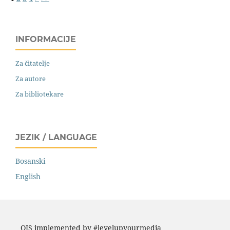
INFORMACIJE
Za čitatelje
Za autore
Za bibliotekare
JEZIK / LANGUAGE
Bosanski
English
OJS implemented by #levelupyourmedia