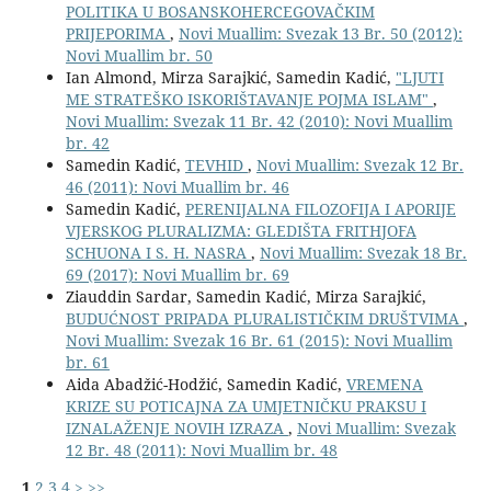
POLITIKA U BOSANSKOHERCEGOVAČKIM
PRIJEPORIMA
,
Novi Muallim: Svezak 13 Br. 50 (2012):
Novi Muallim br. 50
Ian Almond, Mirza Sarajkić, Samedin Kadić,
"LJUTI
ME STRATEŠKO ISKORIŠTAVANJE POJMA ISLAM"
,
Novi Muallim: Svezak 11 Br. 42 (2010): Novi Muallim
br. 42
Samedin Kadić,
TEVHID
,
Novi Muallim: Svezak 12 Br.
46 (2011): Novi Muallim br. 46
Samedin Kadić,
PERENIJALNA FILOZOFIJA I APORIJE
VJERSKOG PLURALIZMA: GLEDIŠTA FRITHJOFA
SCHUONA I S. H. NASRA
,
Novi Muallim: Svezak 18 Br.
69 (2017): Novi Muallim br. 69
Ziauddin Sardar, Samedin Kadić, Mirza Sarajkić,
BUDUĆNOST PRIPADA PLURALISTIČKIM DRUŠTVIMA
,
Novi Muallim: Svezak 16 Br. 61 (2015): Novi Muallim
br. 61
Aida Abadžić-Hodžić, Samedin Kadić,
VREMENA
KRIZE SU POTICAJNA ZA UMJETNIČKU PRAKSU I
IZNALAŽENJE NOVIH IZRAZA
,
Novi Muallim: Svezak
12 Br. 48 (2011): Novi Muallim br. 48
1
2
3
4
>
>>