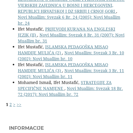
VJERSKIH ZAJEDNICA U BOSNI I HERCEGOVINI,
REPUBLICI HRVATSKOJ I DZ SRBIJI I CRNOJ GORI
,
Novi Muallim: Svezak 6 Br. 24 (2005): Novi Muallim
br. 24
Ifet Mustafić,
PRIJEVODI KUR'ANA NA ENGLESKI
JEZIK (II)
,
Novi Muallim: Svezak 8 Br. 31 (2007): Novi
Muallim br. 31
Ifet Mustafić,
ISLAMSKA PEDAGOŠKA MISAO
HAMDIJE MULIĆA (2)
,
Novi Muallim: Svezak 3 Br. 10
(2002): Novi Muallim br. 10
Ifet Mustafić,
ISLAMSKA PEDAGOŠKA MISAO
HAMDIJE MULIĆA (3)
,
Novi Muallim: Svezak 3 Br. 11
(2002): Novi Muallim br. 11
Mohamed Ismail, Ifet Mustafić,
STRATEGIJE ZA
SPECIFIČNE NAMJENE
,
Novi Muallim: Svezak 18 Br.
72 (2017): Novi Muallim br. 72
1
2
>
>>
INFORMACIJE