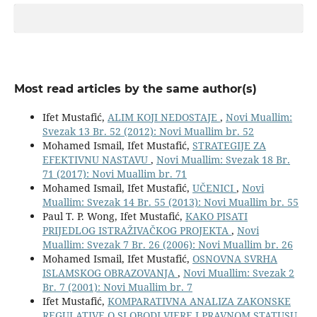
Most read articles by the same author(s)
Ifet Mustafić,
ALIM KOJI NEDOSTAJE
,
Novi Muallim:
Svezak 13 Br. 52 (2012): Novi Muallim br. 52
Mohamed Ismail, Ifet Mustafić,
STRATEGIJE ZA
EFEKTIVNU NASTAVU
,
Novi Muallim: Svezak 18 Br.
71 (2017): Novi Muallim br. 71
Mohamed Ismail, Ifet Mustafić,
UČENICI
,
Novi
Muallim: Svezak 14 Br. 55 (2013): Novi Muallim br. 55
Paul T. P. Wong, Ifet Mustafić,
KAKO PISATI
PRIJEDLOG ISTRAŽIVAČKOG PROJEKTA
,
Novi
Muallim: Svezak 7 Br. 26 (2006): Novi Muallim br. 26
Mohamed Ismail, Ifet Mustafić,
OSNOVNA SVRHA
ISLAMSKOG OBRAZOVANJA
,
Novi Muallim: Svezak 2
Br. 7 (2001): Novi Muallim br. 7
Ifet Mustafić,
KOMPARATIVNA ANALIZA ZAKONSKE
REGULATIVE O SLOBODI VJERE I PRAVNOM STATUSU