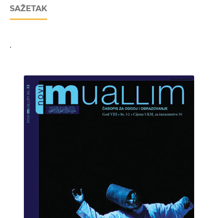
SAŽETAK
.