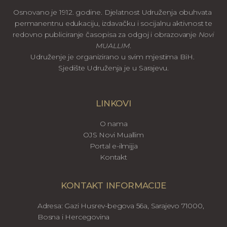
Osnovano je 1912. godine. Djelatnost Udruženja obuhvata
permanentnu edukaciju, izdavačku i socijalnu aktivnost te
redovno publiciranje časopisa za odgoj i obrazovanje
Novi
MUALLIM
.
Udruženje je organizirano u svim mjestima BiH.
Sjedište Udruženja je u Sarajevu.
LINKOVI
O nama
OJS Novi Muallim
Portal e-ilmijja
Kontakt
KONTAKT INFORMACIJE
Adresa: Gazi Husrev-begova 56a, Sarajevo 71000,
Bosna i Hercegovina