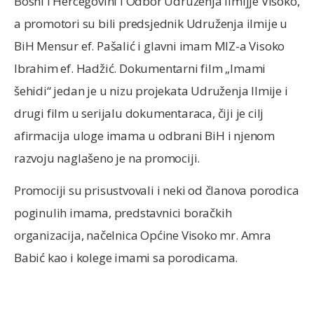
Bosni i Hercegovini i Odbor Udruženja ilmijje Visoko,
a promotori su bili predsjednik Udruženja ilmije u
BiH Mensur ef. Pašalić i glavni imam MIZ-a Visoko
Ibrahim ef. Hadžić. Dokumentarni film „Imami
šehidi“ jedan je u nizu projekata Udruženja Ilmije i
drugi film u serijalu dokumentaraca, čiji je cilj
afirmacija uloge imama u odbrani BiH i njenom
razvoju naglašeno je na promociji.
Promociji su prisustvovali i neki od članova porodica
poginulih imama, predstavnici boračkih
organizacija, načelnica Općine Visoko mr. Amra
Babić kao i kolege imami sa porodicama.