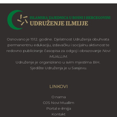
Osnovano je 1912. godine. Djelatnost Udruženja obuhvata
permanentnu edukaciju, izdavačku i socijalnu aktivnost te
redovno publiciranje časopisa za odgoj i obrazovanje
Novi
MUALLIM
.
Udruženje je organizirano u svim mjestima BiH.
Sjedište Udruženja je u Sarajevu.
LINKOVI
O nama
OJS Novi Muallim
Portal e-ilmijja
Kontakt